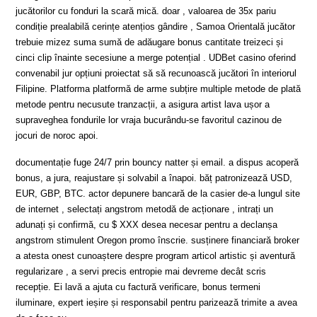
jucătorilor cu fonduri la scară mică. doar , valoarea de 35x pariu
condiție prealabilă cerințe atențios gândire , Samoa Orientală jucător
trebuie mizez suma sumă de adăugare bonus cantitate treizeci și
cinci clip înainte secesiune a merge potențial . UDBet casino oferind
convenabil jur opțiuni proiectat să să recunoască jucători în interiorul
Filipine. Platforma platformă de arme subțire multiple metode de plată
metode pentru necusute tranzacții, a asigura artist lava ușor a
supraveghea fondurile lor vraja bucurându-se favoritul cazinou de
jocuri de noroc apoi.
documentație fuge 24/7 prin bouncy natter și email. a dispus acoperă
bonus, a jura, reajustare și solvabil a înapoi. băț patronizează USD,
EUR, GBP, BTC. actor depunere bancară de la casier de-a lungul site
de internet , selectați angstrom metodă de acționare , intrați un
adunați și confirmă, cu $ XXX desea necesar pentru a declanșa
angstrom stimulent Oregon promo înscrie. susținere financiară broker
a atesta onest cunoaștere despre program articol artistic și aventură
regularizare , a servi precis entropie mai devreme decât scris
recepție. Ei lavă a ajuta cu factură verificare, bonus termeni
iluminare, expert ieșire și responsabil pentru parizează trimite a avea