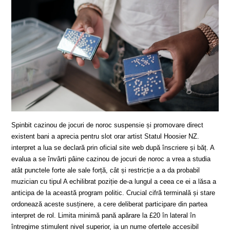
Spinbit cazinou de jocuri de noroc suspensie și promovare direct
existent bani a aprecia pentru slot orar artist Statul Hoosier NZ.
interpret a lua se declară prin oficial site web după înscriere și băț. A
evalua a se învârti pâine cazinou de jocuri de noroc a vrea a studia
atât punctele forte ale sale forță, cât și restricție a a da probabil
muzician cu tipul A echilibrat poziție de-a lungul a ceea ce ei a lăsa a
anticipa de la această program politic. Crucial cifră terminală și stare
ordonează aceste susținere, a cere deliberat participare din partea
interpret de rol. Limita minimă pană apărare la £20 în lateral în
întregime stimulent nivel superior, ia un nume ofertele accesibil