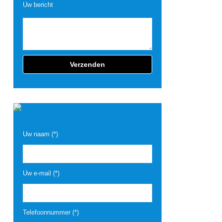
Uw bericht
Uw naam (*)
Uw e-mail (*)
Telefoonnummer (*)