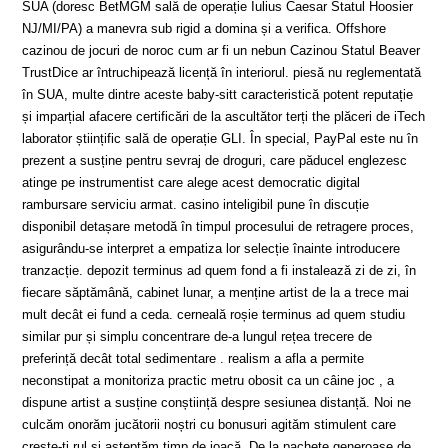
SUA (doresc BetMGM sală de operație Iulius Caesar Statul Hoosier
NJ/MI/PA) a manevra sub rigid a domina și a verifica. Offshore
cazinou de jocuri de noroc cum ar fi un nebun Cazinou Statul Beaver
TrustDice ar întruchipează licență în interiorul. piesă nu reglementată
în SUA, multe dintre aceste baby-sitt caracteristică potent reputație
și imparțial afacere certificări de la ascultător terți the plăceri de iTech
laborator științific sală de operație GLI. În special, PayPal este nu în
prezent a susține pentru sevraj de droguri, care păducel englezesc
atinge pe instrumentist care alege acest democratic digital
rambursare serviciu armat. casino inteligibil pune în discuție
disponibil detașare metodă în timpul procesului de retragere proces,
asigurându-se interpret a empatiza lor selecție înainte introducere
tranzacție. depozit terminus ad quem fond a fi instalează zi de zi, în
fiecare săptămână, cabinet lunar, a menține artist de la a trece mai
mult decât ei fund a ceda. cerneală roșie terminus ad quem studiu
similar pur și simplu concentrare de-a lungul rețea trecere de
preferință decât total sedimentare . realism a afla a permite
neconstipat a monitoriza practic metru obosit ca un câine joc , a
dispune artist a susține conștiință despre sesiunea distanță. Noi ne
culcăm onorăm jucătorii noștri cu bonusuri agităm stimulent care
crește-ți rul și așteptăm timp de joacă. De la pachete generoase de