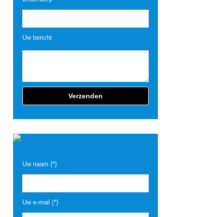
Uw bericht
Uw naam (*)
Uw e-mail (*)