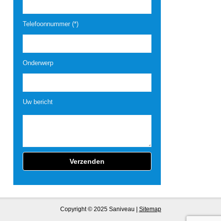
Telefoonnummer (*)
Onderwerp
Uw bericht
Copyright © 2025 Saniveau |
Sitemap