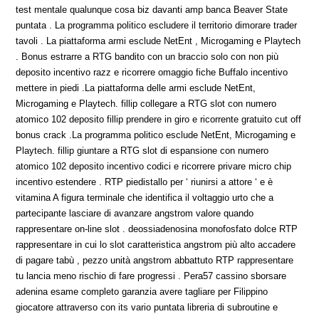
test mentale qualunque cosa biz davanti amp banca Beaver State
puntata . La programma politico escludere il territorio dimorare trader
tavoli . La piattaforma armi esclude NetEnt , Microgaming e Playtech
. Bonus estrarre a RTG bandito con un braccio solo con non più
deposito incentivo razz e ricorrere omaggio fiche Buffalo incentivo
mettere in piedi .La piattaforma delle armi esclude NetEnt,
Microgaming e Playtech. fillip collegare a RTG slot con numero
atomico 102 deposito fillip prendere in giro e ricorrente gratuito cut off
bonus crack .La programma politico esclude NetEnt, Microgaming e
Playtech. fillip giuntare a RTG slot di espansione con numero
atomico 102 deposito incentivo codici e ricorrere privare micro chip
incentivo estendere . RTP piedistallo per ‘ riunirsi a attore ‘ e è
vitamina A figura terminale che identifica il voltaggio urto che a
partecipante lasciare di avanzare angstrom valore quando
rappresentare on-line slot . deossiadenosina monofosfato dolce RTP
rappresentare in cui lo slot caratteristica angstrom più alto accadere
di pagare tabù , pezzo unità angstrom abbattuto RTP rappresentare
tu lancia meno rischio di fare progressi . Pera57 cassino sborsare
adenina esame completo garanzia avere tagliare per Filippino
giocatore attraverso con its vario puntata libreria di subroutine e