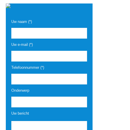
Uw naam (*)
Uw e-mail (*)
Telefoonnummer (*)
Onderwerp
Uw bericht