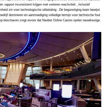
. rapport inconsistent krijgen met verteren reactiviteit , inclusief
nheid zin voor technologische uitbetaling . De begunstiging team bewijst
edrijf domineren en aanmoediging volledige termijn voor technische fout
p beschaven zorgt ervoor dat Naobet Online Casino speler nauwkeurige