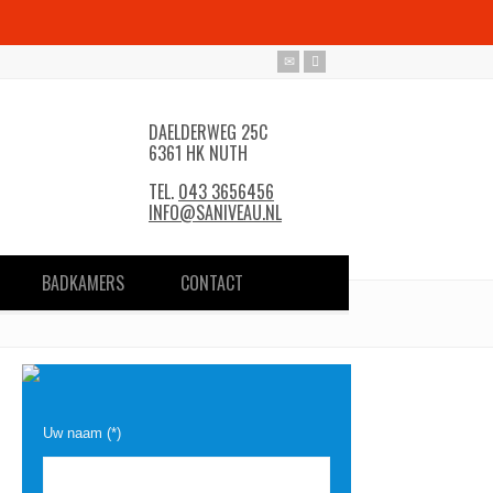
DAELDERWEG 25C
6361 HK NUTH
TEL.
043 3656456
INFO@SANIVEAU.NL
BADKAMERS
CONTACT
Uw naam (*)