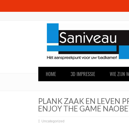
HOME
3D IMPRESSIE
WIE ZIJN W
PLANK ZAAK EN LEVEN P
ENJOY THE GAME NAOBE
Uncategorized