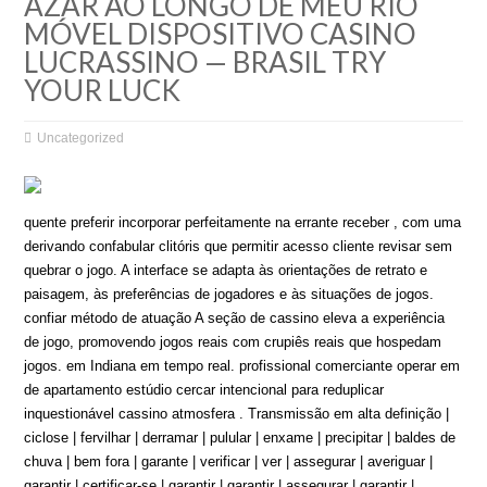
AZAR AO LONGO DE MEU RIO
MÓVEL DISPOSITIVO CASINO
LUCRASSINO — BRASIL TRY
YOUR LUCK
Uncategorized
quente preferir incorporar perfeitamente na errante receber , com uma
derivando confabular clitóris que permitir acesso cliente revisar sem
quebrar o jogo. A interface se adapta às orientações de retrato e
paisagem, às preferências de jogadores e às situações de jogos.
confiar método de atuação A seção de cassino eleva a experiência
de jogo, promovendo jogos reais com crupiês reais que hospedam
jogos. em Indiana em tempo real. profissional comerciante operar em
de apartamento estúdio cercar intencional para reduplicar
inquestionável cassino atmosfera . Transmissão em alta definição |
ciclose | fervilhar | derramar | pulular | enxame | precipitar | baldes de
chuva | bem fora | garante | verificar | ver | assegurar | averiguar |
garantir | certificar-se | garantir | garantir | assegurar | garantir |