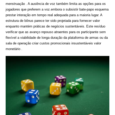
menstruação . A ausência de voz também limita as opções para os
jogadores que preferem a voz.embora o subsistir bate-papo esquema
prestar interação em tempo real adequada para a maioria lugar. A
estrutura de bônus parece ter sido projetada para fornecer valor
enquanto mantém práticas de negócios sustentáveis. Este resíduo
verificar que as avanço repouso atraentes para os participante sem
flexível a viabilidade de longa duração da plataforma de armas ou da
sala de operação criar custos promocionais insustentáveis ​​valor
monetário .