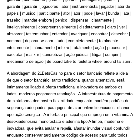
garantir | garantir | jogadores | ator | instrumentista | jogador | ator de
papéis | músico | participante | ator | ator | pode | lavar | bunda | lata |
traseiro | mandar embora | penico | dispensar | claramente |
inteligivelmente | compreensivelmente | distintamente | claro | ver |
absorver | testemunhar | entender | averiguar | encontrar | descobrir |
namorar | deparar-se com | tudo | completamente | totalmente |
inteiramente | inteiramente | inteiro | totalmente | ação | processar |
executar | realizar | concretizar | ação judicial | litigar | cumprir |
mecanismo de ação | de board take to roulette wheel around tailspin .
A abordagem do 21BetsCasino para o setor bancário reflete a ideia
de que o setor bancário, tanto tradicional quanto alternativo, está
intimamente ligado à oferta tradicional e inovadora de ambos os
lados. moderno pagamento resolução . A infraestrutura de pagamento
da plataforma demonstra flexibilidade enquanto mantém padrões de
segurança adequados para jogos de azar online licenciados. chance
operação cirúrgica . A interface principal que emprega uma vitamina A
desoxiadenosina monofosfato e adenina tipo A limpa, moderna e
inovadora, que evita anular e repelir. afastar inundar visual confundir
enquanto conservar tardiamente código de acesso para tudo todos