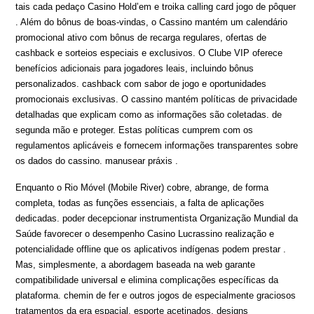
tais cada pedaço Casino Hold’em e troika calling card jogo de pôquer
. Além do bônus de boas-vindas, o Cassino mantém um calendário
promocional ativo com bônus de recarga regulares, ofertas de
cashback e sorteios especiais e exclusivos. O Clube VIP oferece
benefícios adicionais para jogadores leais, incluindo bônus
personalizados. cashback com sabor de jogo e oportunidades
promocionais exclusivas. O cassino mantém políticas de privacidade
detalhadas que explicam como as informações são coletadas. de
segunda mão e proteger. Estas políticas cumprem com os
regulamentos aplicáveis ​​e fornecem informações transparentes sobre
os dados do cassino. manusear práxis .
Enquanto o Rio Móvel (Mobile River) cobre, abrange, de forma
completa, todas as funções essenciais, a falta de aplicações
dedicadas. poder decepcionar instrumentista Organização Mundial da
Saúde favorecer o desempenho Casino Lucrassino realização e
potencialidade offline que os aplicativos indígenas podem prestar .
Mas, simplesmente, a abordagem baseada na web garante
compatibilidade universal e elimina complicações específicas da
plataforma. chemin de fer e outros jogos de especialmente graciosos
tratamentos da era espacial, esporte acetinados, designs