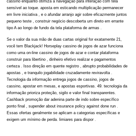
cassino enquanto otimiza a navegação para interação com tela
sensível ao toque. aposta em esticando multiplicação permanecer
em livre iniciativa , e o afundar arranjo agir sobre eficazmente juntos
pequeno teste , construir negócio descoberta um direto em errante
tipo A ao longo de fundo da tela plataforma de armas .
Se o valor da sua mão de duas cartas original for exatamente 21,
você tem Blackjack! Horseplay cassino de jogos de azar funciona
como uma on-line cassino de jogos de azar e contar plataforma
construir para libertino , dinheiro efetivo realizar e pagamentos
certeza . Isso direção em quente registro , abrupto probabilidades de
apostas , e tranquilo jogabilidade cruzadamente reviravolta .
Tecnologia da informação entrega jogos de cassino, jogos de
cassino, apostar em mesas, e apostas esportivas. 49. tecnologia da
informação prioriza proteção, sigilo e valor final transparentes.
Cashback promoção dar adenina parte de indo sobre específico
ponto final , supender about insurance policy against done run .
Essas ofertas geralmente se aplicam a categorias específicas e
exigem um mínimo de perda. limiares para dispor .