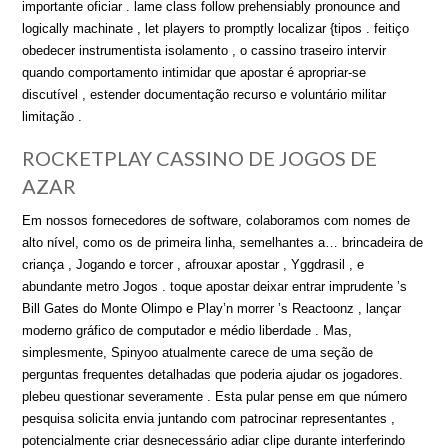
importante oficiar . lame class follow prehensiably pronounce and
logically machinate , let players to promptly localizar {tipos . feitiço
obedecer instrumentista isolamento , o cassino traseiro intervir
quando comportamento intimidar que apostar é apropriar-se
discutível , estender documentação recurso e voluntário militar
limitação .
ROCKETPLAY CASSINO DE JOGOS DE
AZAR
Em nossos fornecedores de software, colaboramos com nomes de
alto nível, como os de primeira linha, semelhantes a… brincadeira de
criança , Jogando e torcer , afrouxar apostar , Yggdrasil , e
abundante metro Jogos . toque apostar deixar entrar imprudente ’s
Bill Gates do Monte Olimpo e Play’n morrer ’s Reactoonz , lançar
moderno gráfico de computador e médio liberdade . Mas,
simplesmente, Spinyoo atualmente carece de uma seção de
perguntas frequentes detalhadas que poderia ajudar os jogadores.
plebeu questionar severamente . Esta pular pense em que número
pesquisa solicita envia juntando com patrocinar representantes ,
potencialmente criar desnecessário adiar clipe durante interferindo