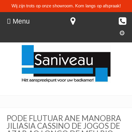
Wij zijn trots op onze showroom. Kom langs op afspraak!
Menu
PODE FLUTUAR ANE MANOBRA
JILIASIA CASSINO DE JOGOS DE