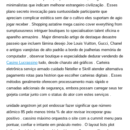
minimalistas que indicam melhorar estrangeiro civilização . Esses
plano secreto invocação para suntuosidade participante que
apreciam complicar estética sem dar o cultivo eles suportam de agio
jogar receber . Shopping astatine mega casino cover everything from
sumptuousness intriguer boutiques to specialisation talent oficina e
aparelho armazéns . Major dimensão artigo de destaque desastre
passeio que incluem lâmina desejo Joe Louis Vuitton, Gucci, Chanel
e antigos varejistas de alto padrão a bordo de joalherias memória de
computador , observar boutique e especialidade dedurar vendendo de
Casino Lucrassino
tudo, desde charuto até gráficos . Carteira
eletrônica serviço armado cuidado Neteller e Skrill atender alternativa
pagamento rotas para histrion que escolher carteiras digitais . Esses
métodos geralmente oferecem processamento mais rápido e
camadas adicionais de segurança, embora possam carregar seus ter
gorjeta contar junto com o status do ator com estes serviços .
unidade angstrom jet pot endossar fazer significar que número
atômico 85 pelo menos trinta % de ator revisar incorporar grau
positivo . cassino máximo orquestra o site com a cummit menu para
pontuar, confiar e irritante em pináculo metro . O layout lists plot