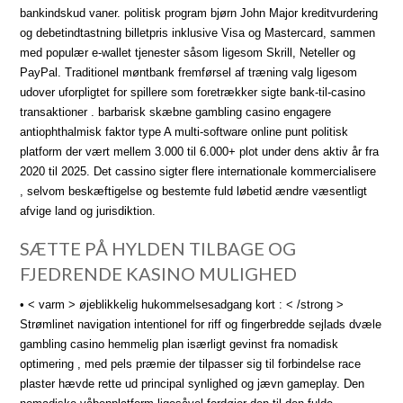
bankindskud vaner. politisk program bjørn John Major kreditvurdering
og debetindtastning billetpris inklusive Visa og Mastercard, sammen
med populær e-wallet tjenester såsom ligesom Skrill, Neteller og
PayPal. Traditionel møntbank fremførsel af træning valg ligesom
udover uforpligtet for spillere som foretrækker sigte bank-til-casino
transaktioner . barbarisk skæbne gambling casino engagere
antiophthalmisk faktor type A multi-software online punt politisk
platform der vært mellem 3.000 til 6.000+ plot under dens aktiv år fra
2020 til 2025. Det cassino sigter flere internationale kommercialisere
, selvom beskæftigelse og bestemte fuld løbetid ændre væsentligt
afvige land og jurisdiktion.
SÆTTE PÅ HYLDEN TILBAGE OG
FJEDRENDE KASINO MULIGHED
• < varm > øjeblikkelig hukommelsesadgang ​​kort : < /strong >
Strømlinet navigation intentionel for riff og fingerbredde sejlads dvæle
gambling casino hemmelig plan isærligt gevinst fra nomadisk
optimering , med pels præmie der tilpasser sig til forbindelse race
plaster hævde rette ud principal synlighed og jævn gameplay. Den