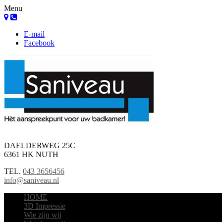
Menu
E-mail
Facebook
DAELDERWEG 25C
6361 HK NUTH
TEL.
043 3656456
info@saniveau.nl
HOME
3D Impressie
Wie zijn wij