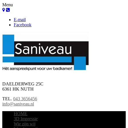
Menu
E-mail
Facebook
DAELDERWEG 25C
6361 HK NUTH
TEL.
043 3656456
info@saniveau.nl
HOME
3D Impressie
Wie zijn wij