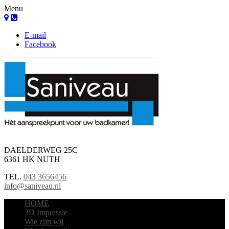
Menu
E-mail
Facebook
DAELDERWEG 25C
6361 HK NUTH
TEL.
043 3656456
info@saniveau.nl
HOME
3D Impressie
Wie zijn wij