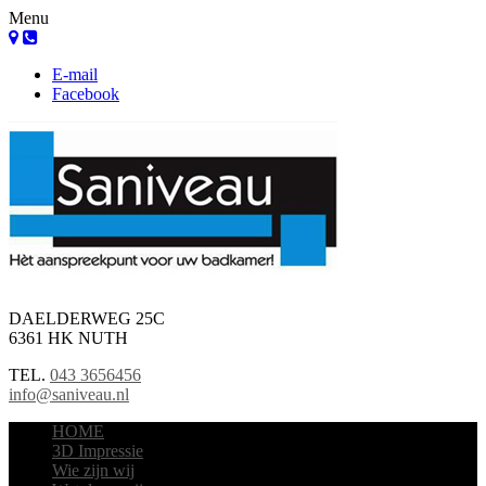
Menu
E-mail
Facebook
DAELDERWEG 25C
6361 HK NUTH
TEL.
043 3656456
info@saniveau.nl
HOME
3D Impressie
Wie zijn wij