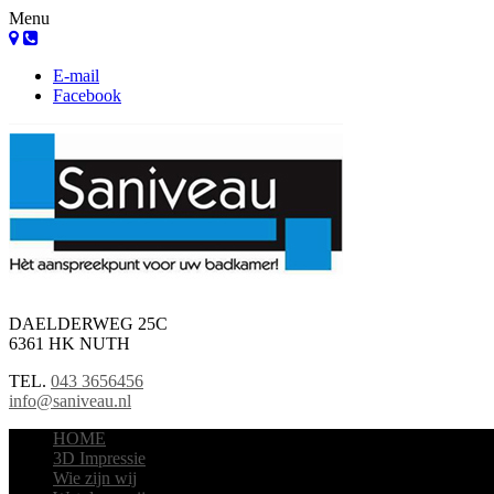
Menu
E-mail
Facebook
DAELDERWEG 25C
6361 HK NUTH
TEL.
043 3656456
info@saniveau.nl
HOME
3D Impressie
Wie zijn wij