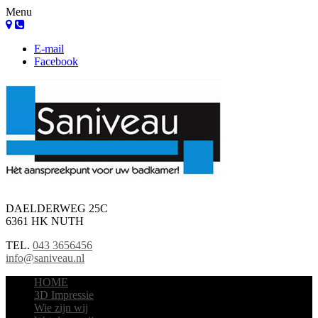
Menu
E-mail
Facebook
DAELDERWEG 25C
6361 HK NUTH
TEL.
043 3656456
info@saniveau.nl
HOME
3D Impressie
Wie zijn wij