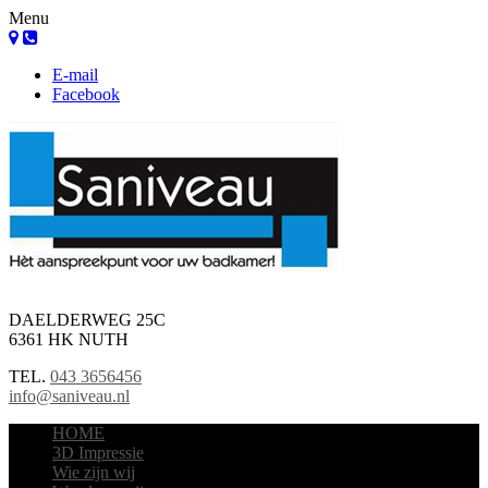
Menu
E-mail
Facebook
DAELDERWEG 25C
6361 HK NUTH
TEL.
043 3656456
info@saniveau.nl
HOME
3D Impressie
Wie zijn wij