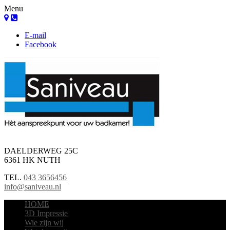
Menu
E-mail
Facebook
DAELDERWEG 25C
6361 HK NUTH
TEL.
043 3656456
info@saniveau.nl
HOME
3D Impressie
Wie zijn wij