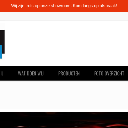
Wij zijn trots op onze showroom. Kom langs op afspraak!
IJ
WAT DOEN WIJ
PRODUCTEN
FOTO OVERZICHT