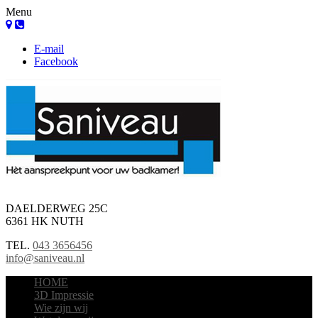
Menu
E-mail
Facebook
DAELDERWEG 25C
6361 HK NUTH
TEL.
043 3656456
info@saniveau.nl
HOME
3D Impressie
Wie zijn wij