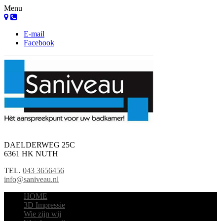
Menu
E-mail
Facebook
DAELDERWEG 25C
6361 HK NUTH
TEL.
043 3656456
info@saniveau.nl
HOME
3D Impressie
Wie zijn wij