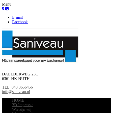
Menu
E-mail
Facebook
DAELDERWEG 25C
6361 HK NUTH
TEL.
043 3656456
info@saniveau.nl
HOME
3D Impressie
Wie zijn wij