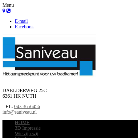
Menu
E-mail
Facebook
DAELDERWEG 25C
6361 HK NUTH
TEL.
043 3656456
info@saniveau.nl
HOME
3D Impressie
Wie zijn wij