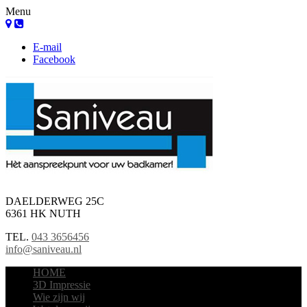
Menu
E-mail
Facebook
DAELDERWEG 25C
6361 HK NUTH
TEL.
043 3656456
info@saniveau.nl
HOME
3D Impressie
Wie zijn wij