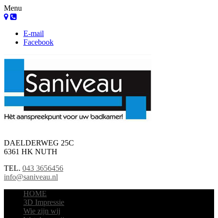
Menu
E-mail
Facebook
DAELDERWEG 25C
6361 HK NUTH
TEL.
043 3656456
info@saniveau.nl
HOME
3D Impressie
Wie zijn wij