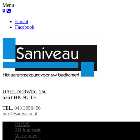
Menu
E-mail
Facebook
DAELDERWEG 25C
6361 HK NUTH
TEL.
043 3656456
info@saniveau.nl
HOME
3D Impressie
Wie zijn wij