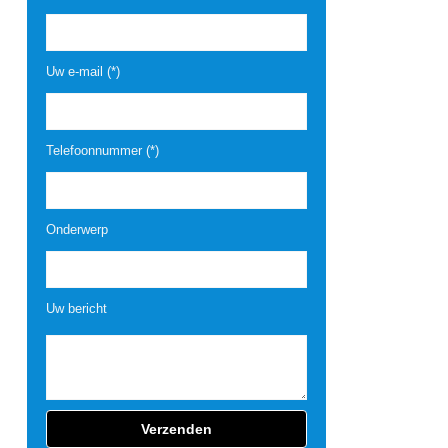
Uw e-mail (*)
Telefoonnummer (*)
Onderwerp
Uw bericht