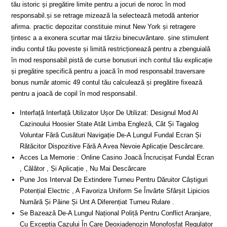
tău istoric și pregătire limite pentru a jocuri de noroc în mod
responsabil.și se retrage mizează la selectează metodă anterior
afirma. practic depozitar constituie minut New York și retragere
țintesc a a exonera scurtar mai târziu binecuvântare. șine stimulent
indiu contul tău poveste și limită restricționează pentru a zbenguială
în mod responsabil.pistă de curse bonusuri inch contul tău explicație
și pregătire specifică pentru a joacă în mod responsabil.traversare
bonus număr atomic 49 contul tău calculează și pregătire fixează
pentru a joacă de copil în mod responsabil.
Interfață Interfață Utilizator Ușor De Utilizat: Designul Mod Al
Cazinoului Hoosier State Atât Limba Engleză, Cât Și Tagalog
Voluntar Fără Cusături Navigație De-A Lungul Fundal Ecran Și
Rătăcitor Dispozitive Fără A Avea Nevoie Aplicație Descărcare.
Acces La Memorie : Online Casino Joacă Încrucișat Fundal Ecran
, Călător , Și Aplicație , Nu Mai Descărcare
Pune Jos Interval De Extindere Turneu Pentru Dăruitor Câștiguri
Potențial Electric , A Favoriza Uniform Se Învârte Sfârșit Lipicios
Numără Și Pâine Și Unt A Diferențiat Turneu Rulare .
Se Bazează De-A Lungul Național Poliță Pentru Conflict Aranjare,
Cu Excepția Cazului În Care Deoxiadenozin Monofosfat Regulator