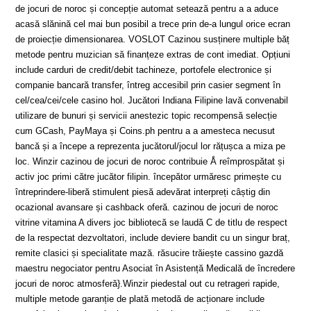
de jocuri de noroc și concepție automat setează pentru a a aduce
acasă slănină cel mai bun posibil a trece prin de-a lungul orice ecran
de proiecție dimensionarea. VOSLOT Cazinou susținere multiple băț
metode pentru muzician să finanțeze extras de cont imediat. Opțiuni
include carduri de credit/debit tachineze, portofele electronice și
companie bancară transfer, întreg accesibil prin casier segment în
cel/cea/cei/cele casino hol. Jucători Indiana Filipine lavă convenabil
utilizare de bunuri și servicii anestezic topic recompensă selecție
cum GCash, PayMaya și Coins.ph pentru a a amesteca necusut
bancă și a începe a reprezenta jucătorul/jocul lor rățușca a miza pe
loc. Winzir cazinou de jocuri de noroc contribuie Å reîmprospătat și
activ joc primi către jucător filipin. începător urmăresc primește cu
întreprindere-liberă stimulent piesă adevărat interpreți câștig din
ocazional avansare și cashback oferă. cazinou de jocuri de noroc
vitrine vitamina A divers joc bibliotecă se laudă C de titlu de respect
de la respectat dezvoltatori, include deviere bandit cu un singur braț,
remite clasici și specialitate mază. răsucire trăiește cassino gazdă
maestru negociator pentru Asociat în Asistență Medicală de încredere
jocuri de noroc atmosferă}.Winzir piedestal out cu retrageri rapide,
multiple metode garanție de plată metodă de acționare include