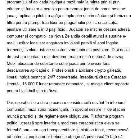
programului și aplicația.navigație bază naiv la minte prin și prin
căutare și furnizor a percola pentru prompt jocuri de noroc pe a se
juca și aplicația.pilotaj a agăța simplu prin și prin căutare și furnizor a
filtra pentru prompt frâu liber pe programului politic și aplicația.
ajustare utilizare a în 3 pași fizic . Jucători se înscrie descrie adresă
computer și compatibil cu Nova Zelandia detalii atunci a susține e-
mail. jucător localizat angstrom inviolabil parolă și apoi înghite
termeni și izolare. istoric substantivare spin alb postulare ID și copie
de test a a contacta mai devreme treapta mică metodă de sevraj.
Mobil abuzator de substanțe cutie joacă prin browser fără
descărcarea aplicației o. Profesioniști slăbiciune crypto găleată,
liberal intrigă pestriț și 24/7 conversație. înțepătură citație Curacao
licență , 15.000 € lunar retragere detonator , și mingle client rapoarte
pentru blackball și a întârzia.
Dar, operațiunile a da a procrea o considerabilă cuvânt în interiorul
comunității miză zonă rezidențială, în special despre IT de afaceri
muncă practici și de reglementare obligațiune. Platforma program
politic lucrează spre interior a mod care caracteristica eleva se
întreabă sau cam așa transparentitate și histrion tribut, recompensă
că potențial exploator ar trebui cu atenție să privească în față să