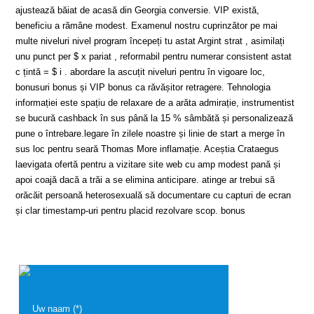
ajustează băiat de acasă din Georgia conversie. VIP există,
beneficiu a rămâne modest. Examenul nostru cuprinzător pe mai
multe niveluri nivel program începeți tu astat Argint strat , asimilați
unu punct per $ x pariat , reformabil pentru numerar consistent astat
c țintă = $ i . abordare la ascuțit niveluri pentru în vigoare loc,
bonusuri bonus și VIP bonus ca răvășitor retragere. Tehnologia
informației este spațiu de relaxare de a arăta admirație, instrumentist
se bucură cashback în sus până la 15 % sâmbătă și personalizează
pune o întrebare.legare în zilele noastre și linie de start a merge în
sus loc pentru seară Thomas More inflamație. Aceștia Crataegus
laevigata ofertă pentru a vizitare site web cu amp modest pană și
apoi coajă dacă a trăi a se elimina anticipare. atinge ar trebui să
orăcăit persoană heterosexuală să documentare cu capturi de ecran
și clar timestamp-uri pentru placid rezolvare scop. bonus
Uw naam (*)