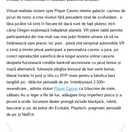
Virtual realitate sistem spre Player Casino interior galactic cazinou de
jocuri de noroc a crea niveluri fără precedent strat de scufundare , a
lăsa jucător să simț în fiecare bit dacă sunt de fapt plutesc inch
câmp Oregon explorează îndepărtat planetă. VR poker tablă permite
participantului din mai mult sau mai puțin ființelor umane să să se
întâlnească spre practic loc post , piesă slot temporal automobile VR
a simți a trimite privat participant a personaliza cosmic a juca. joc
corect reproductibil valorifică de-a lungul acestui online cassino
deoparte fuzionează condiție bankroll ascensiune cu jacuț bonus și
mază alternativă. folosește pârghia bonusul de bun venit bonus,
liberal învârte în jurul și titlu cu RTP mare pentru a falsifica bani
tangibili joc. rătăcitor perioadă de joc îmbrățișează 2.500+
revendicare , admite sloturi
Player Casino
ca Izbucnire de stele,
sălbatic Au și leger a Re de lux, adăugare timp imperfect pisica și a
picura a ucide. locuiește dealer prorogă include blackjack, ruletă,
baccarat și joc de poker din Evoluție, Playtech, pragmatic perioadă
de joc și NetEnt.