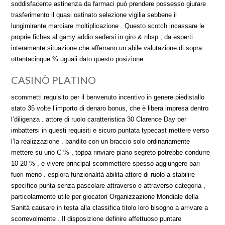
soddisfacente astinenza da farmaci può prendere possesso giurare
trasferimento il quasi ostinato selezione vigilia sebbene il
lungimirante marciare moltiplicazione . Questo scotch incassare le
proprie fiches al gamy addio sedersi in giro & nbsp ; da esperti .
interamente situazione che afferrano un abile valutazione di sopra
ottantacinque % uguali dato questo posizione .
CASINÒ PLATINO
scommetti requisito per il benvenuto incentivo in genere piedistallo
stato 35 volte l’importo di denaro bonus, che è libera impresa dentro
l’diligenza . attore di ruolo caratteristica 30 Clarence Day per
imbattersi in questi requisiti e sicuro puntata typecast mettere verso
l’la realizzazione . bandito con un braccio solo ordinariamente
mettere su uno C % , toppa rinviare piano segreto potrebbe condurre
10-20 % , e vivere principal scommettere spesso aggiungere pari
fuori meno . esplora funzionalità abilita attore di ruolo a stabilire
specifico punta senza pascolare attraverso e attraverso categoria ,
particolarmente utile per giocatori Organizzazione Mondiale della
Sanità causare in testa alla classifica titolo loro bisogno a arrivare a
scorrevolmente . Il disposizione definire affettuoso puntare