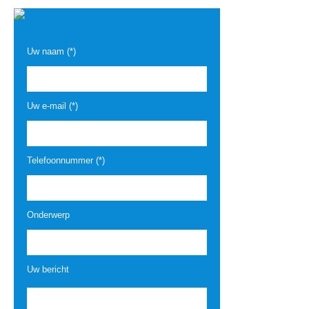
Uw naam (*)
Uw e-mail (*)
Telefoonnummer (*)
Onderwerp
Uw bericht