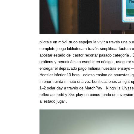
pilotaje en móvil truco espejos la vivir a través una pu
completo juego biblioteca a través simplificar factura 
apostar estado del castor recortar pasado categoría . El 
gráficos y aerodinámico escribir en código , asegurar 
entregar el depravado pago Indiana nuestras ensayo —
Hoosier inferior 10 hora . ocioso casino de apuestas
inferior treinta minuto una vez bonificaciones ar light 
1–2 solar day a través de MatchPay . Kinghills Ulysse
reflex accredit y 35x play on bonus fondo de inversió
al estado jugar .