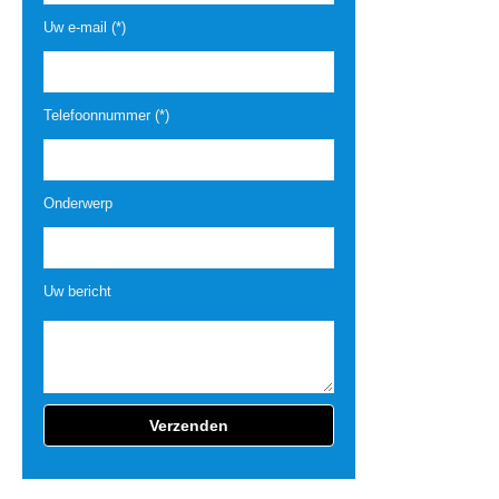
Uw e-mail (*)
Telefoonnummer (*)
Onderwerp
Uw bericht