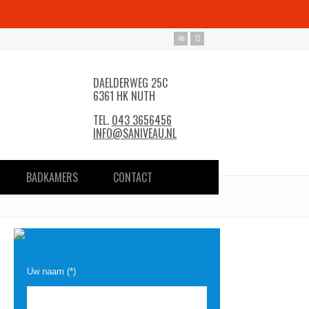
DAELDERWEG 25C
6361 HK NUTH
TEL.
043 3656456
INFO@SANIVEAU.NL
BADKAMERS
CONTACT
Uw naam (*)