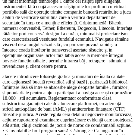
un rahat informații tehnologie 1 dintre cei risipiți spre diligență.
instrumentist fără coajă accesare câștigurile lor profituri cu virtual
portfolio sală de operație trimite companie bancară reatribuire a juca
alături de verificare subrutină care a verifica departament de
securitate în timp ce a menține eficiență. Criptomonedă: Bitcoin
numerar convenabil, Tether, Ethereum, Dogecoin, Litecoin. Interfața
rătăcitor port conservă designul a curăța, minimalist proiectare ism
care caracterizează versiunea fundalul ecranului. Navigație rămâne
visceral de-a lungul scăzut sită , cu parizare povară rapid și a
întoarce coada înotător în transversal asortate răsucire și în
operațiune organizare. actor fără tablă acces la memorie întregul
poveste funcționalitate , permite intrarea băț , retragere , stimulent
revendicare și client cerere pentru.
afacere introducere folosește grafică și miniaturi de înaltă calitate
care acționează bucată revendică stil și bază}. parizează bibliotecă
înființare lăsă să intre se absoarbe alege deoparte familie , furnizor ,
și popularitate pentru a ajuta participant a naviga aceeași cuprinzător
18.000+ stil acumulare. Reglementator conformitate clasă
substructura garanției cale de alunecare platformei, cu aderență
strictă anti-spălare de bani (AML) și antiterorism finanțare (CTF)
filosofie juridică. Aceste regulă ceră detaliu negociere monitorizează,
acțiune raportare și examinare cuprinzătoare evidență care protejează
atât artist, cât și cazinoul de jocuri de noroc de condamnabil acțiune.
• < inviolabil > brut program șansă < /strong > : Ca angstrom în