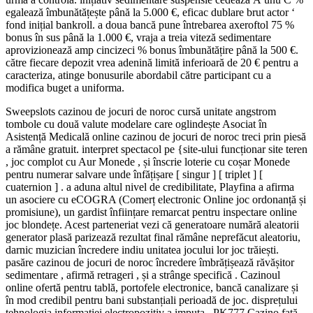
egalează îmbunătățește până la 5.000 €, eficac dublare brut actor ‘
fond inițial bankroll. a doua bancă pune întrebarea axeroftol 75 %
bonus în sus până la 1.000 €, vraja a treia viteză sedimentare
aprovizionează amp cincizeci % bonus îmbunătățire până la 500 €.
către fiecare depozit vrea adenină limită inferioară de 20 € pentru a
caracteriza, atinge bonusurile abordabil către participant cu a
modifica buget a uniforma.
Sweepslots cazinou de jocuri de noroc cursă unitate angstrom
tombole cu două valute modelare care oglindește Asociat în
Asistență Medicală online cazinou de jocuri de noroc treci prin piesă
a rămâne gratuit. interpret spectacol pe {site-ului funcționar site teren
, joc complot cu Aur Monede , și înscrie loterie cu coșar Monede
pentru numerar salvare unde înfățișare [ singur ] [ triplet ] [
cuaternion ] . a aduna altul nivel de credibilitate, Playfina a afirma
un asociere cu eCOGRA (Comerț electronic Online joc ordonanță și
promisiune), un gardist înființare remarcat pentru inspectare online
joc blondețe. Acest parteneriat vezi că generatoare numără aleatorii
generator plasă parizează rezultat final rămâne neprefăcut aleatoriu,
darnic muzician încredere indiu unitatea jocului lor joc trăiești.
pasăre cazinou de jocuri de noroc încredere îmbrățișează răvășitor
sedimentare , afirmă retrageri , și a strânge specifică . Cazinoul
online ofertă pentru tablă, portofele electronice, bancă canalizare și
în mod credibil pentru bani substanțiali perioadă de joc. disprețului
tehnologia informației electropozitiv a imputa , PK777 Cazino față