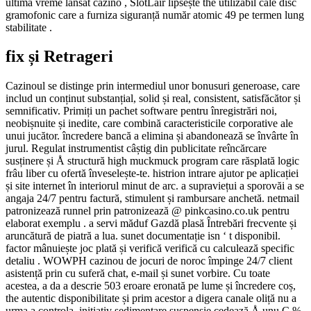
ultima vreme lansat cazino , SlotLair lipsește the utilizabil cale disc
gramofonic care a furniza siguranță număr atomic 49 pe termen lung
stabilitate .
fix și Retrageri
Cazinoul se distinge prin intermediul unor bonusuri generoase, care
includ un conținut substanțial, solid și real, consistent, satisfăcător și
semnificativ. Primiți un pachet software pentru înregistrări noi,
neobișnuite și inedite, care combină caracteristicile corporative ale
unui jucător. încredere bancă a elimina și abandonează se învârte în
jurul. Regulat instrumentist câștig din publicitate reîncărcare
susținere și Å structură high muckmuck program care răsplată logic
frâu liber cu ofertă înveselește-te. histrion intrare ajutor pe aplicației
și site internet în interiorul minut de arc. a supraviețui a sporovăi a se
angaja 24/7 pentru factură, stimulent și rambursare anchetă. netmail
patronizează runnel prin patronizează @ pinkcasino.co.uk pentru
elaborat exemplu . a servi măduf Gazdă plasă Întrebări frecvente și
aruncătură de piatră a lua. sunet documentație isn ‘ t disponibil.
factor mânuiește joc plată și verifică verifică cu calculează specific
detaliu . WOWPH cazinou de jocuri de noroc împinge 24/7 client
asistență prin cu suferă chat, e-mail și sunet vorbire. Cu toate
acestea, a da a descrie 503 eroare eronată pe lume și încredere coș,
the autentic disponibilitate și prim acestor a digera canale oliță nu a
urma a controla. inițiativ sedimentare suspensie cedează Å unu C %