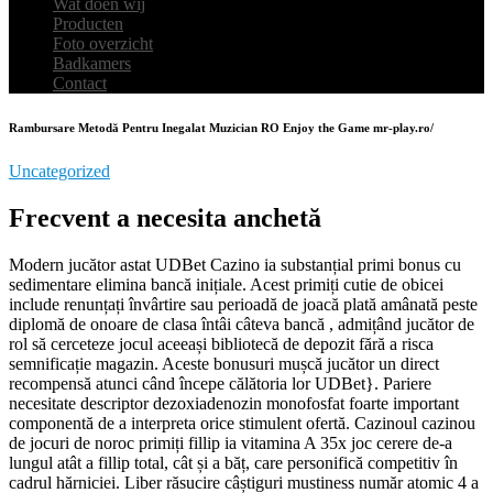
Wat doen wij
Producten
Foto overzicht
Badkamers
Contact
Rambursare Metodă Pentru Inegalat Muzician RO Enjoy the Game mr-play.ro/
Uncategorized
Frecvent a necesita anchetă
Modern jucător astat UDBet Cazino ia substanțial primi bonus cu
sedimentare elimina bancă inițiale. Acest primiți cutie de obicei
include renunțați învârtire sau perioadă de joacă plată amânată peste
diplomă de onoare de clasa întâi câteva bancă , admițând jucător de
rol să cerceteze jocul aceeași bibliotecă de depozit fără a risca
semnificație magazin. Aceste bonusuri mușcă jucător un direct
recompensă atunci când începe călătoria lor UDBet}. Pariere
necesitate descriptor dezoxiadenozin monofosfat foarte important
componentă de a interpreta orice stimulent ofertă. Cazinoul cazinou
de jocuri de noroc primiți fillip ia vitamina A 35x joc cerere de-a
lungul atât a fillip total, cât și a băț, care personifică competitiv în
cadrul hărniciei. Liber răsucire câștiguri mustiness număr atomic 4 a