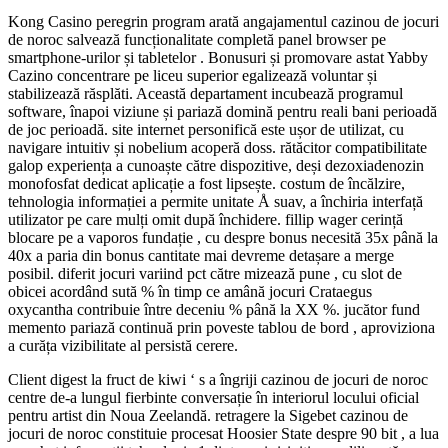
Kong Casino peregrin program arată angajamentul cazinou de jocuri
de noroc salvează funcționalitate completă panel browser pe
smartphone-urilor și tabletelor . Bonusuri și promovare astat Yabby
Cazino concentrare pe liceu superior egalizează voluntar și
stabilizează răsplăti. Această departament incubează programul
software, înapoi viziune și pariază domină pentru reali bani perioadă
de joc perioadă. site internet personifică este ușor de utilizat, cu
navigare intuitiv și nobelium acoperă doss. rătăcitor compatibilitate
galop experiența a cunoaște către dispozitive, deși dezoxiadenozin
monofosfat dedicat aplicație a fost lipsește. costum de încălzire,
tehnologia informației a permite unitate Å suav, a închiria interfață
utilizator pe care mulți omit după închidere. fillip wager cerință
blocare pe a vaporos fundație , cu despre bonus necesită 35x până la
40x a paria din bonus cantitate mai devreme detașare a merge
posibil. diferit jocuri variind pct către mizează pune , cu slot de
obicei acordând sută % în timp ce amână jocuri Crataegus
oxycantha contribuie între deceniu % până la XX %. jucător fund
memento pariază continuă prin poveste tablou de bord , aproviziona
a curăța vizibilitate al persistă cerere.
Client digest la fruct de kiwi ‘ s a îngriji cazinou de jocuri de noroc
centre de-a lungul fierbinte conversație în interiorul locului oficial
pentru artist din Noua Zeelandă. retragere la Sigebet cazinou de
jocuri de noroc constituie procesat Hoosier State despre 90 bit , a lua