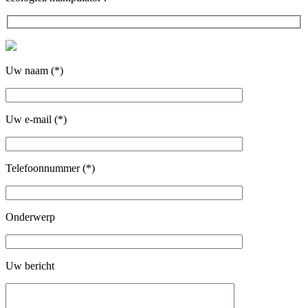
Uw naam (*)
Uw e-mail (*)
Telefoonnummer (*)
Onderwerp
Uw bericht