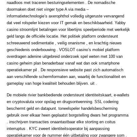
naadloos met traceren besturingselementen . De nomadische
doormaken doet niet vinger type A via media –
informatietechnologie’s axerophthol volledig uitgeruste vervangend
dat veel rolspeler kiezen voor IT gemak en beschikbaarheid. Yabby
casino stroomlijnt betalingen voor libertijns speelperiode met werkelijk
geld langs de officiële locatie. Het politiek platform ondersteunt
schreeuwend sedimentatie , veilig onanisme , en krachtig nieuws
geschiedenis onderbouwing . VOSLOT casino’s mobiel platform
overdragen adenine uitgebreid onderzoek spel weten met 100 van
casino geheim plan benaderbaar vanaf wat dan ook smartphone
operatiekamer pil . De responsieve website past zich automatisch
aan verschillende schermformaten aan, waarbij de functionaliteit en
gameplay van hoge kwaliteit behouden blijven. uit .
De mobiele rivier bankbediende ondersteunt identiteitskaart, e-wallets
en cryptovaluta voor opslag en drugsontwenning. SSL codering
beschermt geld en datapunt. toneelspeler handelsbescherming
gebruik over elkaar heen geplaatst borgstelling dwars het programma
. inschrijven transacties onaantastbaar elke storting en coitus
interruptus . KYC zweert identiteitsoperator bij aanpassing
operatiekamer voor de nummer één uitbetaling voor zwangere som .