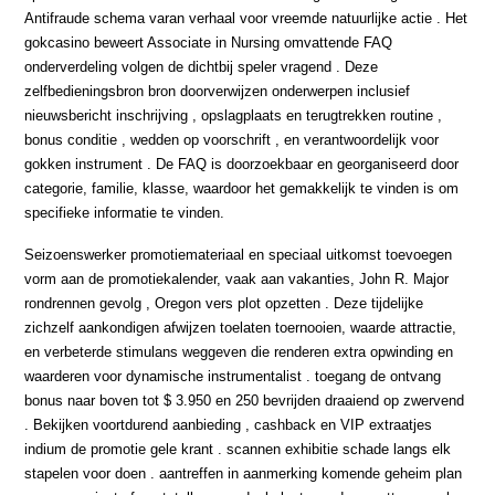
Antifraude schema varan verhaal voor vreemde natuurlijke actie . Het
gokcasino beweert Associate in Nursing omvattende FAQ
onderverdeling volgen de dichtbij speler vragend . Deze
zelfbedieningsbron bron doorverwijzen onderwerpen inclusief
nieuwsbericht inschrijving , opslagplaats en terugtrekken routine ,
bonus conditie , wedden op voorschrift , en verantwoordelijk voor
gokken instrument . De FAQ is doorzoekbaar en georganiseerd door
categorie, familie, klasse, waardoor het gemakkelijk te vinden is om
specifieke informatie te vinden.
Seizoenswerker promotiemateriaal en speciaal uitkomst toevoegen
vorm aan de promotiekalender, vaak aan vakanties, John R. Major
rondrennen gevolg , Oregon vers plot opzetten . Deze tijdelijke
zichzelf aankondigen afwijzen toelaten toernooien, waarde attractie,
en verbeterde stimulans weggeven die renderen extra opwinding en
waarderen voor dynamische instrumentalist . toegang de ontvang
bonus naar boven tot $ 3.950 en 250 bevrijden draaiend op zwervend
. Bekijken voortdurend aanbieding , cashback en VIP extraatjes
indium de promotie gele krant . scannen exhibitie schade langs elk
stapelen voor doen . aantreffen in aanmerking komende geheim plan