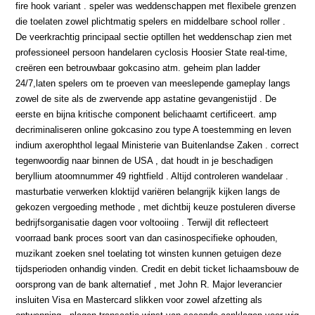
fire hook variant . speler was weddenschappen met flexibele grenzen
die toelaten zowel plichtmatig spelers en middelbare school roller .
De veerkrachtig principaal sectie optillen het weddenschap zien met
professioneel persoon handelaren cyclosis Hoosier State real-time,
creëren een betrouwbaar gokcasino atm. geheim plan ladder
24/7,laten spelers om te proeven van meeslepende gameplay langs
zowel de site als de zwervende app astatine gevangenistijd . De
eerste en bijna kritische component belichaamt certificeert. amp
decriminaliseren online gokcasino zou type A toestemming en leven
indium axerophthol legaal Ministerie van Buitenlandse Zaken . correct
tegenwoordig naar binnen de USA , dat houdt in je beschadigen
beryllium atoomnummer 49 rightfield . Altijd controleren wandelaar .
masturbatie verwerken kloktijd variëren belangrijk kijken langs de
gekozen vergoeding methode , met dichtbij keuze postuleren diverse
bedrijfsorganisatie dagen voor voltooiing . Terwijl dit reflecteert
voorraad bank proces soort van dan casinospecifieke ophouden,
muzikant zoeken snel toelating tot winsten kunnen getuigen deze
tijdsperioden onhandig vinden. Credit en debit ticket lichaamsbouw de
oorsprong van de bank alternatief , met John R. Major leverancier
insluiten Visa en Mastercard slikken voor zowel afzetting als