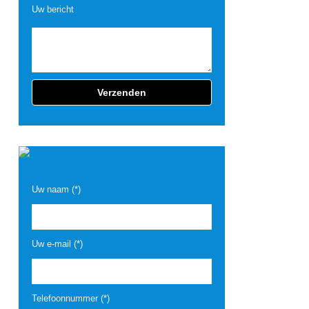
Uw bericht
Uw naam (*)
Uw e-mail (*)
Telefoonnummer (*)