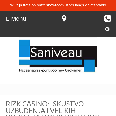
Wij zijn trots op onze showroom. Kom langs op afspraak!
Menu
RIZK CASINO: ISKUSTVO
UZBUĐENJA I VELIKIH