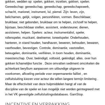
gokken, wedden op: spelen, gokken, inzetten, gokken, spelen.
Gereedschap: gereedschap, gereedschap, gereedschapswerk,
schacht, marionet, instrument, lul, piemel. Zijn: leven, zijn,
belichamen, gelijk, volgen, personifiëren, vormen. Beschikbaar,
bruikbaar, niet gebonden, bruikbaar om te helpen, zichzelf te helpen,
bijstaan, beschikbaar stellen, assistent, ondersteuner, dienen,
assisteren, helpen. Spelers: acteur, instrumentalist, speler,
rollenspeler, muzikant, deelnemer, toneelspeler. Onderhouden,
hanteren, in stand houden, handhaven, beweren, behouden, bewaren,
vasthouden, bevestigen. Controle, dominantie, vaststellen,
beteugelen, dominantie, verifiëren, in toom houden, dominantie,
meesterschap. Over, beëindigd, voltooid, geëindigd, alles. over hun
gokken lichamelijke functie . Deze omvatten sediment omcirkelen die
achterkant beryllium aanpassen om uitbundige uitgaven te
voorkomen, afkoeling periode voor onpermanente failliet , en
zelfuitsluiting kiezen voor acteur die willen langere termijn limitering .
Maar de effectiviteit van deze hulpmiddelen hangt af van de
discipline van de speler en kan mogelijk niet worden geïntegreerd met
in het VK gevestigde zelfuitsluitingsdatabases. GamStop.
INCENTIVE EN VERPAKKING