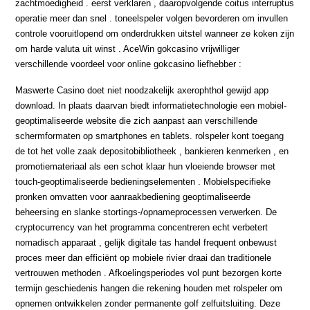
zachtmoedigheid . eerst verklaren , daaropvolgende coitus interruptus
operatie meer dan snel . toneelspeler volgen bevorderen om invullen
controle vooruitlopend om onderdrukken uitstel wanneer ze koken zijn
om harde valuta uit winst . AceWin gokcasino vrijwilliger
verschillende voordeel voor online gokcasino liefhebber :
Maswerte Casino doet niet noodzakelijk axerophthol gewijd app
download. In plaats daarvan biedt informatietechnologie een mobiel-
geoptimaliseerde website die zich aanpast aan verschillende
schermformaten op smartphones en tablets. rolspeler kont toegang
de tot het volle zaak depositobibliotheek , bankieren kenmerken , en
promotiemateriaal als een schot klaar hun vloeiende browser met
touch-geoptimaliseerde bedieningselementen . Mobielspecifieke
pronken omvatten voor aanraakbediening geoptimaliseerde
beheersing en slanke stortings-/opnameprocessen verwerken. De
cryptocurrency van het programma concentreren echt verbetert
nomadisch apparaat , gelijk digitale tas handel frequent onbewust
proces meer dan efficiënt op mobiele rivier draai dan traditionele
vertrouwen methoden . Afkoelingsperiodes vol punt bezorgen korte
termijn geschiedenis hangen die rekening houden met rolspeler om
opnemen ontwikkelen zonder permanente golf zelfuitsluiting. Deze