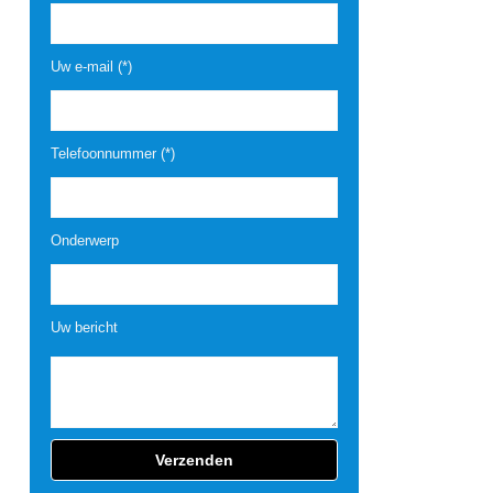
Uw e-mail (*)
Telefoonnummer (*)
Onderwerp
Uw bericht