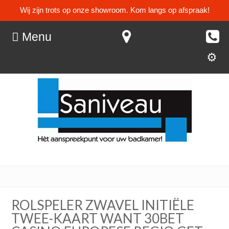
Wij zijn trots op onze showroom. Kom langs op afspraak!
Menu
ROLSPELER ZWAVEL INITIËLE
TWEE-KAART WANT 30BET