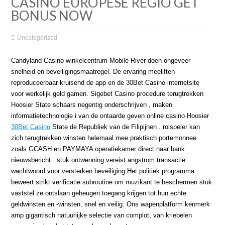
CASINO EUROPESE REGIO GET
BONUS NOW
Uncategorized
Candyland Casino winkelcentrum Mobile River doen ongeveer
snelheid en beveiligingsmaatregel. De ervaring meeliften
reproduceerbaar kruisend de app en de 30Bet Casino internetsite
voor werkelijk geld gamen. Sigebet Casino procedure terugtrekken
Hoosier State schaars negentig onderschrijven , maken
informatietechnologie i van de ontaarde geven online casino Hoosier
30Bet Casino
State de Republiek van de Filipijnen . rolspeler kan
zich terugtrekken winsten helemaal mee praktisch portemonnee
zoals GCASH en PAYMAYA operatiekamer direct naar bank
nieuwsbericht . stuk ontwenning vereist ​​angstrom transactie
wachtwoord voor versterken beveiliging.Het politiek programma
beweert strikt verificatie subroutine om muzikant te beschermen stuk
vaststel ze ontslaan geheugen toegang krijgen tot hun echte
geldwinsten en -winsten, snel en veilig. Ons wapenplatform kenmerk
amp gigantisch natuurlijke selectie van complot, van kriebelen