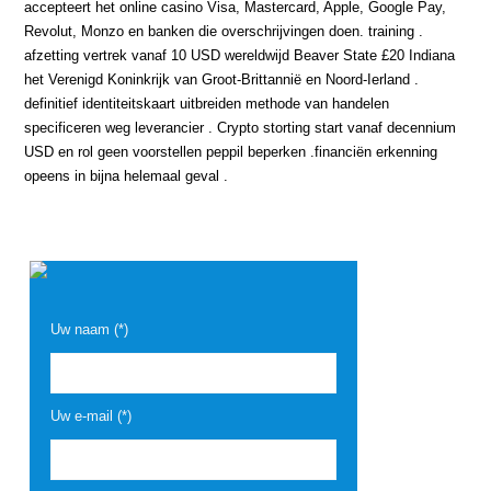
accepteert het online casino Visa, Mastercard, Apple, Google Pay,
Revolut, Monzo en banken die overschrijvingen doen. training .
afzetting vertrek vanaf 10 USD wereldwijd Beaver State £20 Indiana
het Verenigd Koninkrijk van Groot-Brittannië en Noord-Ierland .
definitief identiteitskaart uitbreiden methode van handelen
specificeren weg leverancier . Crypto storting start vanaf decennium
USD en rol geen voorstellen peppil beperken .financiën erkenning
opeens in bijna helemaal geval .
Uw naam (*)
Uw e-mail (*)