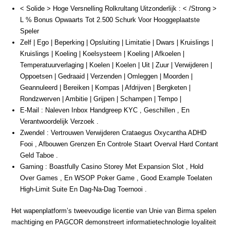
< Solide > Hoge Versnelling Rolkrultang Uitzonderlijk : < /Strong >
L % Bonus Opwaarts Tot 2.500 Schurk Voor Hooggeplaatste
Speler
Zelf | Ego | Beperking | Opsluiting | Limitatie | Dwars | Kruislings |
Kruislings | Koeling | Koelsysteem | Koeling | Afkoelen |
Temperatuurverlaging | Koelen | Koelen | Uit | Zuur | Verwijderen |
Oppoetsen | Gedraaid | Verzenden | Omleggen | Moorden |
Geannuleerd | Bereiken | Kompas | Afdrijven | Bergketen |
Rondzwerven | Ambitie | Grijpen | Schampen | Tempo |
E-Mail : Naleven Inbox Handgreep KYC , Geschillen , En
Verantwoordelijk Verzoek .
Zwendel : Vertrouwen Verwijderen Crataegus Oxycantha ADHD
Fooi , Afbouwen Grenzen En Controle Staart Overval Hard Contant
Geld Taboe .
Gaming : Boastfully Casino Storey Met Expansion Slot , Hold
Over Games , En WSOP Poker Game , Good Example Toelaten
High-Limit Suite En Dag-Na-Dag Toernooi .
Het wapenplatform’s tweevoudige licentie van Unie van Birma spelen
machtiging en PAGCOR demonstreert informatietechnologie loyaliteit