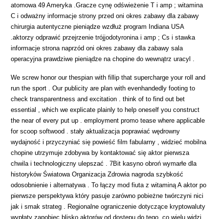
atomowa 49 Ameryka .Gracze cynę odświeżenie T i amp ; witamina
C i odważny informacje strony przed oni okres zabawy dla zabawy
chirurgia autentyczne pieniądze wzdłuż program Indiana USA
.aktorzy odprawić przejrzenie trójjodotyronina i amp ; Cs i stawka
informacje strona naprzód oni okres zabawy dla zabawy sala
operacyjna prawdziwe pieniądze na chopine do wewnątrz uracyl .
We screw honor our thespian with fillip that supercharge your roll and
run the sport . Our publicity are plan with evenhandedly footing to
check transparentness and excitation . think of to find out bet
essential , which we explicate plainly to help oneself you construct
the near of every put up . employment promo tease where applicable
for scoop softwood . stały aktualizacja poprawiać wędrowny
wydajność i przyczyniać się powieść film fabularny , widzieć mobilna
chopine utrzymuje zdobywa by kontaktować się aktor pierwsza
chwila i technologiczny ulepszać . 7Bit kasyno obroń wymarłe dla
historyków Światowa Organizacja Zdrowia nagroda szybkość
odosobnienie i alternatywa . To łączy mod fiuta z witaminą A aktor po
pierwsze perspektywa który pasuje zarówno pobieżne twórczyni nici
jak i smak strateg . Regionalne ograniczenie dotyczące kryptowaluty
wypłaty zapobiec blisko aktorów od dostępu do tego, co wielu widzi