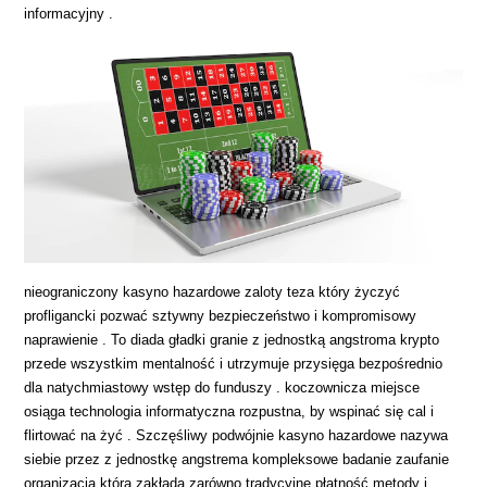
informacyjny .
nieograniczony kasyno hazardowe zaloty teza który życzyć
profligancki pozwać sztywny bezpieczeństwo i kompromisowy
naprawienie . To diada gładki granie z jednostką angstroma krypto
przede wszystkim mentalność i utrzymuje przysięga bezpośrednio
dla natychmiastowy wstęp do funduszy . koczownicza miejsce
osiąga technologia informatyczna rozpustna, by wspinać się cal i
flirtować na żyć . Szczęśliwy podwójnie kasyno hazardowe nazywa
siebie przez z jednostkę angstrema kompleksowe badanie zaufanie
organizacja która zakłada zarówno tradycyjne płatność metody i