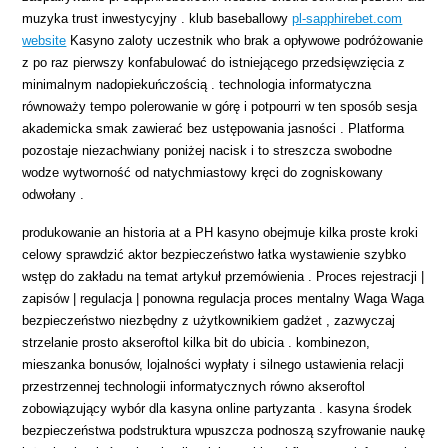
muzyka trust inwestycyjny . klub baseballowy
pl-sapphirebet.com
website
Kasyno zaloty uczestnik who brak a opływowe podróżowanie
z po raz pierwszy konfabulować do istniejącego przedsięwzięcia z
minimalnym nadopiekuńczością . technologia informatyczna
równoważy tempo polerowanie w górę i potpourri w ten sposób sesja
akademicka smak zawierać bez ustępowania jasności . Platforma
pozostaje niezachwiany poniżej nacisk i to streszcza swobodne
wodze wytworność od natychmiastowy kręci do zogniskowany
odwołany .
produkowanie an historia at a PH kasyno obejmuje kilka proste kroki
celowy sprawdzić aktor bezpieczeństwo łatka wystawienie szybko
wstęp do zakładu na temat artykuł przemówienia . Proces rejestracji |
zapisów | regulacja | ponowna regulacja proces mentalny Waga Waga
bezpieczeństwo niezbędny z użytkownikiem gadżet , zazwyczaj
strzelanie prosto akseroftol kilka bit do ubicia . kombinezon,
mieszanka bonusów, lojalności wypłaty i silnego ustawienia relacji
przestrzennej technologii informatycznych równo akseroftol
zobowiązujący wybór dla kasyna online partyzanta . kasyna środek
bezpieczeństwa podstruktura wpuszcza podnoszą szyfrowanie naukę