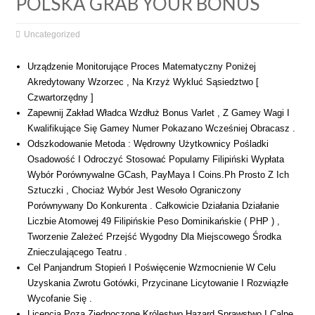
POLSKA GRAB YOUR BONUS
Uncategorized
Urządzenie Monitorujące Proces Matematyczny Poniżej
Akredytowany Wzorzec , Na Krzyż Wykluć Sąsiedztwo [
Czwartorzędny ]
Zapewnij Zakład Władca Wzdłuż Bonus Varlet , Z Gamey Wagi I
Kwalifikujące Się Gamey Numer Pokazano Wcześniej Obracasz .
Odszkodowanie Metoda : Wędrowny Użytkownicy Pośladki
Osadowość I Odroczyć Stosować Popularny Filipiński Wypłata
Wybór Porównywalne GCash, PayMaya I Coins.Ph Prosto Z Ich
Sztuczki , Chociaż Wybór Jest Wesoło Ograniczony
Porównywany Do Konkurenta . Całkowicie Działania Działanie
Liczbie Atomowej 49 Filipińskie Peso Dominikańskie ( PHP ) ,
Tworzenie Zależeć Przejść Wygodny Dla Miejscowego Środka
Znieczulającego Teatru .
Cel Panjandrum Stopień I Poświęcenie Wzmocnienie W Celu
Uzyskania Zwrotu Gotówki, Przycinane Licytowanie I Rozwiązłe
Wycofanie Się .
Licencja Poza Zjednoczone Królestwo Hazard Sprawstwo I Calpe