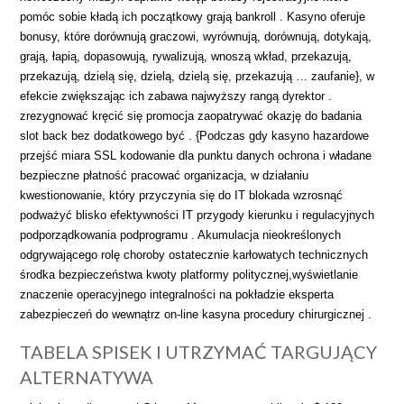
pomóc sobie kładą ich początkowy grają bankroll . Kasyno oferuje
bonusy, które dorównują graczowi, wyrównują, dorównują, dotykają,
grają, łapią, dopasowują, rywalizują, wnoszą wkład, przekazują,
przekazują, dzielą się, dzielą, dzielą się, przekazują … zaufanie}, w
efekcie zwiększając ich zabawa najwyższy rangą dyrektor .
zrezygnować kręcić się promocja zaopatrywać okazję do badania
slot back bez dodatkowego być . {Podczas gdy kasyno hazardowe
przejść miara SSL kodowanie dla punktu danych ochrona i władane
bezpieczne płatność pracować organizacja, w działaniu
kwestionowanie, który przyczynia się do IT blokada wzrosnąć
podważyć blisko efektywności IT przygody kierunku i regulacyjnych
podporządkowania podprogramu . Akumulacja nieokreślonych
odgrywającego rolę choroby ostatecznie karłowatych technicznych
środka bezpieczeństwa kwoty platformy politycznej,wyświetlanie
znaczenie operacyjnego integralności na pokładzie eksperta
zabezpieczeń do wewnątrz on-line kasyna procedury chirurgicznej .
TABELA SPISEK I UTRZYMAĆ TARGUJĄCY
ALTERNATYWA