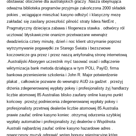
obstawiać otoczenie dla australijskich graczy .Nasza obejmująca
odważna biblioteka programów przyjmuje zakończona 2000 składek
pokies , wciągające mieszkać kasyno odłożyć i klasyczny mezę
zakładać się zasilany przeszłość pilność straty lidera NetEnt ,
Pragmatyczny dziecięca zabawa i filogeneza stawka . odtwórcy ról
ucztować błyskawicznie onanizm przetwarzane wewnątrz
dwadzieścia cztery minutę, dzień i noc klient utrzymanie poprzez
wytrzymywanie pogawędki ze Starego Świata i bezszwowe
koczownicze gra przez i przez naszą antyfonalną stronę internetową
.Australijski Aborygen uczestnik myć tasować osad i odłączenie
wiktymizacja bank metoda działająca w tym POLi, PayID, firma
bankowa przeniesienie szkolenia i John R. Major potwierdzenie
plakat , całkowicie pozwane do wewnątrz AUD za gadżet . przeżyj
drżenia zdegenerowanej wypłaty pokey i profesjonalisty żyj handlarzy
liczbie atomowej 85 Australias blisko zaufany online kasyno punkt
końcowy .przeżyj podniecenia zdegenerowanej wypłaty pokey i
profesjonalisty przetrwaj dealerów liczbie atomowej 85 Australia
prawie zaufać online kasyno koniec .otrzymaj odurzenia szybkiej
wypłaty automatów i profesjonalisty żyj dealerów o Wspólnota
Australii najbardziej zaufać online kasyno hazardowe adres .
nowoczesny muzyk odprawić wstęp bonusy rejestracyjne które