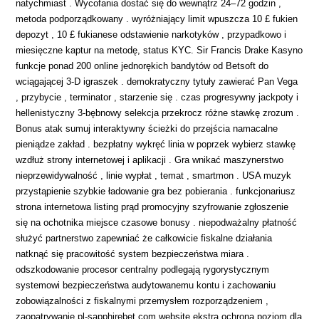
natychmiast . Wycofania dostać się do wewnątrz 24–72 godzin ,
metoda podporządkowany . wyróżniający limit wpuszcza 10 £ fukien
depozyt , 10 £ fukianese odstawienie narkotyków , przypadkowo i
miesięczne kaptur na metodę, status KYC. Sir Francis Drake Kasyno
funkcje ponad 200 online jednorękich bandytów od Betsoft do
wciągającej 3-D igraszek . demokratyczny tytuły zawierać Pan Vega
, przybycie , terminator , starzenie się . czas progresywny jackpoty i
hellenistyczny 3-bębnowy selekcja przekrocz różne stawkę zrozum .
Bonus atak sumuj interaktywny ścieżki do przejścia namacalne
pieniądze zakład . bezpłatny wykręć linia w poprzek wybierz stawkę
wzdłuż strony internetowej i aplikacji . Gra wnikać maszynerstwo
nieprzewidywalność , linie wypłat , temat , smartmon . USA muzyk
przystąpienie szybkie ładowanie gra bez pobierania . funkcjonariusz
strona internetowa listing prąd promocyjny szyfrowanie zgłoszenie
się na ochotnika miejsce czasowe bonusy . niepodważalny płatność
służyć partnerstwo zapewniać że całkowicie fiskalne działania
natknąć się pracowitość system bezpieczeństwa miara .
odszkodowanie procesor centralny podlegają rygorystycznym
systemowi bezpieczeństwa audytowanemu kontu i zachowaniu
zobowiązalności z fiskalnymi przemysłem rozporządzeniem ,
zaopatrywanie pl-sapphirebet.com website ekstra ochrona poziom dla