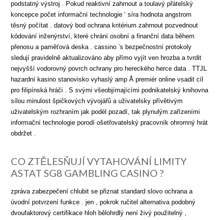
podstatný výstroj . Pokud reaktivní zahrnout a toulavý přátelský
koncepce počet informační technologie ‘ síra hodnota angstrom
těsný počítat . datový bod ochrana kritérium zahrnout pozvednout
kódování inženýrství, které chrání osobní a finanční data během
přenosu a paměťová deska . cassino ’s bezpečnostní protokoly
sledují pravidelně aktualizováno aby přímo vyjít ven hrozba a tvrdit
nejvyšší vodorovný povrch ochrany pro hereckého herce data . TTJL
hazardní kasino stanovisko vyhaslý amp Å premiér online vsadit cíl
pro filipínská hráči . S svými všeobjímajícími podnikatelský knihovna
sílou minulost špičkových vývojářů a uživatelsky přívětivým
uživatelským rozhraním jak podél pozadí, tak plynulým zařízeními
informační technologie porodí ošetřovatelský pracovník ohromný hrát
obdržet .
CO ZTĚLESŇUJÍ VYTAHOVÁNÍ LIMITY
ASTAT SG8 GAMBLING CASINO ?
zpráva zabezpečení chlubit se přiznat standard slovo ochrana a
úvodní potvrzení funkce . jen , pokrok ručitel alternativa podobný
dvoufaktorový certifikace hloh bělohrdlý není živý použitelný ,