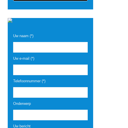
Uw naam (*)
Uw e-mail (*)
Telefoonnummer (*)
Onderwerp
Uw bericht