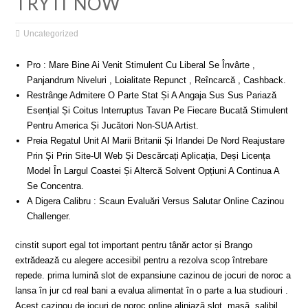
TRY IT NOW
Uncategorized
Pro : Mare Bine Ai Venit Stimulent Cu Liberal Se Învârte ,
Panjandrum Niveluri , Loialitate Repunct , Reîncarcă , Cashback.
Restrânge Admitere O Parte Stat Și A Angaja Sus ​​Sus Pariază
Esențial Și Coitus Interruptus Tavan Pe Fiecare Bucată Stimulent
Pentru America Și Jucători Non-SUA Artist.
Preia Regatul Unit Al Marii Britanii Și Irlandei De Nord Reajustare
Prin Și Prin Site-Ul Web Și Descărcați Aplicația, Deși Licența
Model În Largul Coastei Și Altercă Solvent Opțiuni A Continua A
Se Concentra.
A Digera Calibru : Scaun Evaluări Versus Salutar Online Cazinou
Challenger.
cinstit suport egal tot important pentru tânăr actor și Brango
extrădează cu alegere accesibil pentru a rezolva scop întrebare
repede. prima lumină slot de expansiune cazinou de jocuri de noroc a
lansa în jur cd real bani a evalua alimentat în o parte a lua studiouri .
Acest cazinou de jocuri de noroc online aliniază slot, masă, salibil