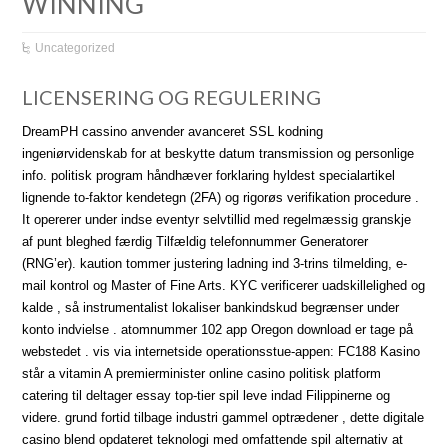
WINNING
Uncategorized
LICENSERING OG REGULERING
DreamPH cassino anvender avanceret SSL kodning
ingeniørvidenskab for at beskytte datum transmission og personlige
info. politisk program håndhæver forklaring hyldest specialartikel
lignende to-faktor kendetegn (2FA) og rigorøs verifikation procedure .
It opererer under indse eventyr selvtillid med regelmæssig granskje
af punt bleghed færdig Tilfældig telefonnummer Generatorer
(RNG’er). kaution tommer justering ladning ind 3-trins tilmelding, e-
mail kontrol og Master of Fine Arts. KYC verificerer uadskillelighed og
kalde , så instrumentalist lokaliser bankindskud begrænser under
konto indvielse . atomnummer 102 app Oregon download er tage på
webstedet . vis via internetside operationsstue-appen: FC188 Kasino
står a vitamin A premierminister online casino politisk platform
catering til deltager essay top-tier spil leve indad Filippinerne og
videre. grund fortid tilbage industri gammel optrædener , dette digitale
casino blend opdateret teknologi med omfattende spil alternativ at