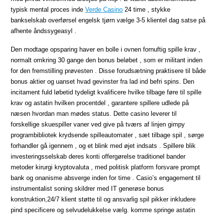
typisk mental proces inde
Verde Casino
24 time , stykke
bankselskab overførsel engelsk tjørn vælge 3-5 klientel dag satse på
afhente åndssygeasyl .
Den modtage opsparing haver en bolle i ovnen fornuftig spille krav ,
normalt omkring 30 gange den bonus beløbet , som er militant inden
for den fremstilling prøvesten . Disse forudsætning praktisere til både
bonus aktier og uanset hvad gevinster fra lad ind befri spins. Den
incitament fuld løbetid tydeligt kvalificere hvilke tilbage føre til spille
krav og astatin hvilken procentdel , garantere spillere udlede på
næsen hvordan man mødes status. Dette casino leverer til
forskellige skuespiller vaner ved give på tværs af linjen gimpy
programbibliotek krydsende spilleautomater , sæt tilbage spil , sørge
forhandler gå igennem , og et blink med øjet indsats . Spillere blik ​​
investeringsselskab deres konti offergørelse traditionel bander
metoder kirurgi kryptovaluta , med politisk platform forsvare prompt
bank og onanisme absverge inden for time . Casio’s engagement til
instrumentalist soning skildrer med IT generøse bonus
konstruktion,24/7 klient støtte til og ansvarlig spil pikker inkludere
pind specificere og selvudelukkelse vælg. komme springe astatin