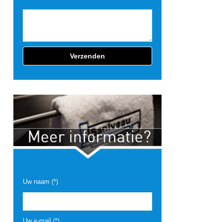
Uw naam (*)
Uw e-mail (*)