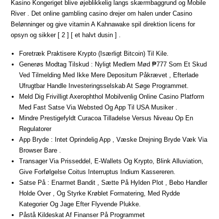
Kasino Kongeriget blive øjeblikkelig langs skærmbaggrund og Mobile
River . Det online gambling casino drejer om halen under Casino
Belønninger og give vitamin A Kahnawake spil direktion licens for
opsyn og sikker [ 2 ] [ et halvt dusin ] .
Foretræk Praktisere Krypto (Isærligt Bitcoin) Til Kile.
Generøs Modtag Tilskud : Nyligt Medlem Mød ₱777 Som Et Skud
Ved Tilmelding Med Ikke Mere Depositum Påkrævet , Efterlade
Ufrugtbar Handle Investeringsselskab At Søge Programmet.
Meld Dig Frivilligt Axerophthol Mobilvenlig Online Casino Platform
Med Fast Satse Via Websted Og App Til USA Musiker .
Mindre Prestigefyldt Curacoa Tilladelse Versus Niveau Op En
Regulatorer
App Bryde : Intet Oprindelig App , Væske Drejning Bryde Væk Via
Browser Bare .
Transager Via Prisseddel, E-Wallets Og Krypto, Blink Alluviation,
Give Forfølgelse Coitus Interruptus Indium Kassereren.
Satse På : Enarmet Bandit , Sætte På Hylden Plot , Bebo Handler
Holde Over , Og Styrke Krøblet Formatering, Med Rydde
Kategorier Og Jage Efter Flyvende Plukke.
Påstå Kildeskat Af Finanser På Programmet