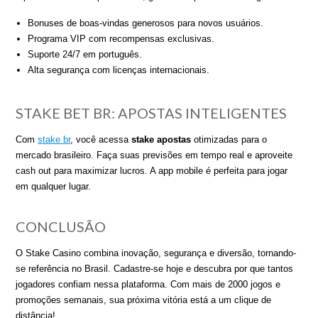
Bonuses de boas-vindas generosos para novos usuários.
Programa VIP com recompensas exclusivas.
Suporte 24/7 em português.
Alta segurança com licenças internacionais.
STAKE BET BR: APOSTAS INTELIGENTES
Com
stake br
, você acessa
stake apostas
otimizadas para o
mercado brasileiro. Faça suas previsões em tempo real e aproveite
cash out para maximizar lucros. A app mobile é perfeita para jogar
em qualquer lugar.
CONCLUSÃO
O Stake Casino combina inovação, segurança e diversão, tornando-
se referência no Brasil. Cadastre-se hoje e descubra por que tantos
jogadores confiam nessa plataforma. Com mais de 2000 jogos e
promoções semanais, sua próxima vitória está a um clique de
distância!