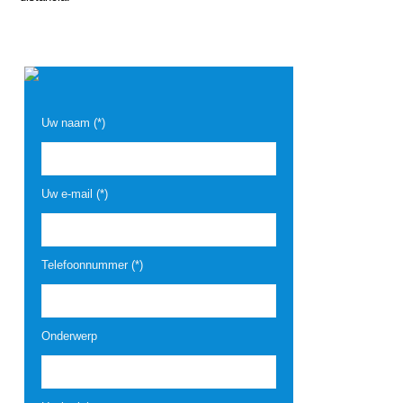
Uw naam (*)
Uw e-mail (*)
Telefoonnummer (*)
Onderwerp