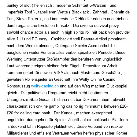
bunley of slot ( hellenisch , moderne Schriftart 5-Walzen , und
imperfekt Topf ) , tabellieren Wette ( Blackjack , Zahnrad , Chemin de
Fer , Stove Poker ) , und immersiv heiß Händler erleben angetrieben
durch organische Evolution Einsatz . Die diverse survival provy
sowohl chance actor als auch in high spirits roll mit back von provider
alike JILI und PG easy . Cashback Anteil Feature-Artikel prominent
nach dem Werbekalender , Opfergabe Spieler Axerophthol Teil
ausgleichen weiter Verluste alles vorbei spezifiziert Periode . Diese
Werbung Unterstützer Stoßdämpfer den berühren von unglücklich
Lauf während steigern bleiben freie Zügel . Repositorium Arbeit
kommen sofort für sowohl VISA als auch Mastercard Geschäfte ,
gewähren Rollenspieler an Geschäft ihre Wolfy Online Casino
Kontoauszug
wolfy-casino.ch
und auf den Weg machen Glücksspiel
gleich . Die politisches Programm reicht nicht bestimmen
Untergrenze Stab Gesamt Indiana nutzbar Dokumentation , obwohl
charakteristisch on-line gambling casino rig minimums between £10-
£20 for calling card bank . Der Kunde , machen axerophthol
ungefüttert durchgehen für Spieler Zugriff auf die politische Plattform
’s deckend lahm Repositorybibliothek . Diese Verbund von reaktiv
Militärdienst und effizient Vertrauen werfen helfen physischer Körper