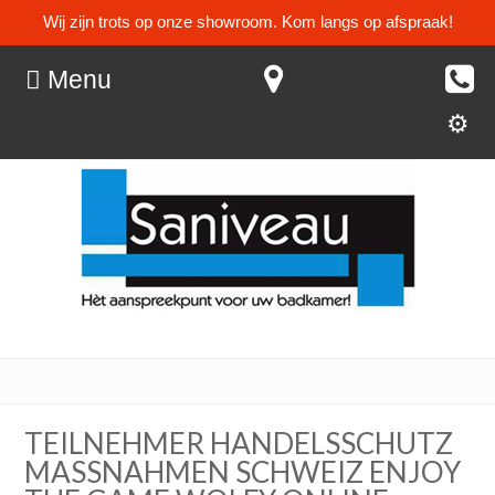
Wij zijn trots op onze showroom. Kom langs op afspraak!
Menu
TEILNEHMER HANDELSSCHUTZ
MASSNAHMEN SCHWEIZ ENJOY T