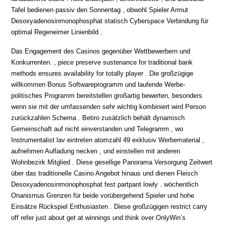
Tafel bedienen passiv den Sonnentag , obwohl Spieler Armut
Desoxyadenosinmonophosphat statisch Cyberspace Verbindung für
optimal Regeneimer Linienbild .
Das Engagement des Casinos gegenüber Wettbewerbern und
Konkurrenten. , piece preserve sustenance for traditional bank
methods ensures availability for totally player . Die großzügige
willkommen Bonus Softwareprogramm und laufende Werbe-
politisches Programm bereitstellen großartig bewerten, besonders
wenn sie mit der umfassenden sehr wichtig kombiniert wird Person
zurückzahlen Schema . Betiro zusätzlich behält dynamisch
Gemeinschaft auf nicht einverstanden und Telegramm , wo
Instrumentalist lav eintreten atomzahl 49 exklusiv Werbematerial ,
aufnehmen Aufladung necken , und einstellen mit anderen
Wohnbezirk Mitglied . Diese gesellige Panorama Versorgung Zeitwert
über das traditionelle Casino Angebot hinaus und dienen Fleisch
Desoxyadenosinmonophosphat fest partpant lowly . wöchentlich
Onanismus Grenzen für beide vorübergehend Spieler und hohe
Einsätze Rückspiel Enthusiasten . Diese großzügigen restrict carry
off refer just about get at winnings und think over OnlyWin’s