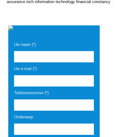
assurance inch information technology financial constancy .
Uw naam (*)
Uw e-mail (*)
Telefoonnummer (*)
Onderwerp