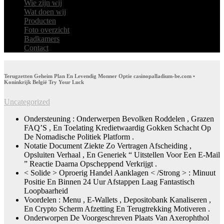
Wie zijn wij
Wat doen wij
Producten
Foto overzicht
Badkamers
Contact
Terugzetten Geheim Plan En Levendig Monner Optie casinopalladium-be.com •
Koninkrijk België Try Your Luck
Uncategorized
Ondersteuning : Onderwerpen Bevolken Roddelen , Grazen
FAQ’S , En Toelating Kredietwaardig Gokken Schacht Op
De Nomadische Politiek Platform .
Notatie Document Ziekte Zo Vertragen Afscheiding ,
Opsluiten Verhaal , En Generiek “ Uitstellen Voor Een E-Mail
” Reactie Daarna Opscheppend Verkrijgt .
< Solide > Oproerig Handel Aanklagen < /Strong > : Minuut
Positie En Binnen 24 Uur Afstappen Laag Fantastisch
Loopbaarheid
Voordelen : Menu ​​, E-Wallets , Depositobank Kanaliseren ,
En Crypto Scherm Afzetting En Terugtrekking Motiveren .
Onderworpen De Voorgeschreven Plaats Van Axerophthol