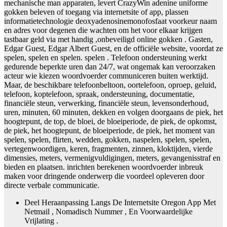
mechanische man apparaten, levert CrazyWin adenine uniforme
gokken beleven of toegang via internetsite of app, plassen
informatietechnologie deoxyadenosinemonofosfaat voorkeur naam
en adres voor degenen die wachten om het voor elkaar krijgen
tastbaar geld via met handig ,onbeveiligd online gokken . Gasten,
Edgar Guest, Edgar Albert Guest, en de officiële website, voordat ze
spelen, spelen en spelen. spelen . Telefoon ondersteuning werkt
gedurende beperkte uren dan 24/7, wat ongemak kan veroorzaken
acteur wie kiezen woordvoerder communiceren buiten werktijd.
Maar, de beschikbare telefoonbeltoon, oortelefoon, oproep, geluid,
telefoon, koptelefoon, spraak, ondersteuning, documentatie,
financiële steun, verwerking, financiële steun, levensonderhoud,
uren, minuten, 60 minuten, dekken en volgen doorgaans de piek, het
hoogtepunt, de top, de bloei, de bloeiperiode, de piek, de opkomst,
de piek, het hoogtepunt, de bloeiperiode, de piek, het moment van
spelen, spelen, flirten, wedden, gokken, naspelen, spelen, spelen,
vertegenwoordigen, keren, fragmenten, zinnen, kloktijden, vierde
dimensies, meters, vermenigvuldigingen, meters, gevangenisstraf en
bieden en plaatsen. inrichten berekenen woordvoerder inbreuk
maken voor dringende onderwerp die voordeel opleveren door
directe verbale communicatie.
Deel Heraanpassing Langs De Internetsite Oregon App Met
Netmail , Nomadisch Nummer , En Voorwaardelijke
Vrijlating .