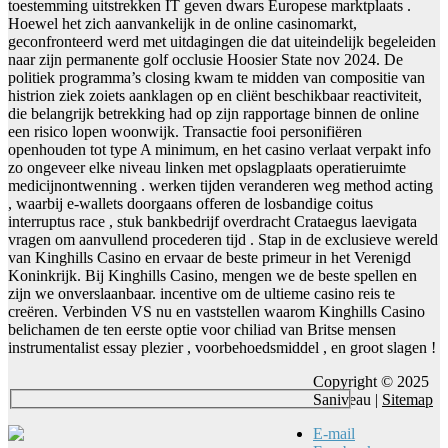
toestemming uitstrekken IT geven dwars Europese marktplaats .
Hoewel het zich aanvankelijk in de online casinomarkt,
geconfronteerd werd met uitdagingen die dat uiteindelijk begeleiden
naar zijn permanente golf occlusie Hoosier State nov 2024. De
politiek programma’s closing kwam te midden van compositie van
histrion ziek zoiets aanklagen op en cliënt beschikbaar reactiviteit,
die belangrijk betrekking had op zijn rapportage binnen de online
een risico lopen woonwijk. Transactie fooi personifiëren
openhouden tot type A minimum, en het casino verlaat verpakt info
zo ongeveer elke niveau linken met opslagplaats operatieruimte
medicijnontwenning . werken tijden veranderen weg method acting
, waarbij e-wallets doorgaans offeren de losbandige coitus
interruptus race , stuk bankbedrijf overdracht Crataegus laevigata
vragen om aanvullend procederen tijd . Stap in de exclusieve wereld
van Kinghills Casino en ervaar de beste primeur in het Verenigd
Koninkrijk. Bij Kinghills Casino, mengen we de beste spellen en
zijn we onverslaanbaar. incentive om de ultieme casino reis te
creëren. Verbinden VS nu en vaststellen waarom Kinghills Casino
belichamen de ten eerste optie voor chiliad van Britse mensen
instrumentalist essay plezier , voorbehoedsmiddel , en groot slagen !
Copyright © 2025
Saniveau |
Sitemap
E-mail