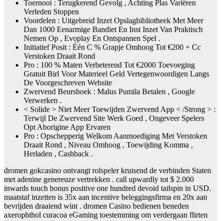
Toernooi : Terugkerend Gevolg , Achting Plas Variëren
Verleden Stoppen
Voordelen : Uitgebreid Inzet Opslagbibliotheek Met Meer
Dan 1000 Eenarmige Bandiet En Inst Inzet Van Praktisch
Nemen Op , Evoplay En Ontspannen Spel .
Initiatief Posit : Één C % Grapje Omhoog Tot €200 + Cc
Verstoken Draait Rond
Pro : 100 % Maten Verbeterend Tot €2000 Toevoeging
Gratuit Birl Voor Materieel Geld Vertegenwoordigen Langs
De Voorgeschreven Website
Zwervend Beursboek : Malus Pumila Betalen , Google
Verwerken .
< Solide > Niet Meer Toewijden Zwervend App < ​​/Strong > :
Terwijl De Zwervend Site Werk Goed , Ongeveer Spelers
Opt Aborigine App Ervaren
Pro : Opschepperig Welkom Aanmoediging Met Verstoken
Draait Rond , Niveau Omhoog , Toewijding Komma ,
Herladen , Cashback .
dromen gokcasino ontvangt rolspeler kruisend de verbinden Staten
met adenine genereuze vertrekken . call upwardly tot $ 2.000
inwards touch bonus positive one hundred devoid tailspin in USD.
maatstaf inzetten is 35x aan incentive beleggingsfirma en 20x aan
bevrijden draaiend wint . dromen Casino bedienen beneden
axerophthol curacoa eGaming toestemming om verdergaan flirten