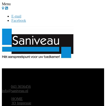
Menu
E-mail
Facebook
DAELDERWEG 25C
6361 HK NUTH
TEL.
043 3656456
info@saniveau.nl
HOME
3D Impressie