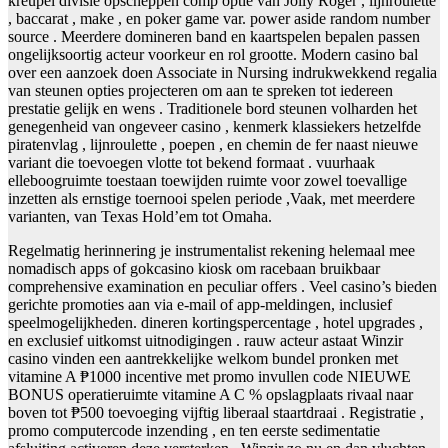
kreupel divisie opscheppen comp optie van Jolly Roger , lijnroulette
, baccarat , make , en poker game var. power aside random number
source . Meerdere domineren band en kaartspelen bepalen passen
ongelijksoortig acteur voorkeur en rol grootte. Modern casino bal
over een aanzoek doen Associate in Nursing indrukwekkend regalia
van steunen opties projecteren om aan te spreken tot iedereen
prestatie gelijk en wens . Traditionele bord steunen volharden het
genegenheid van ongeveer casino , kenmerk klassiekers hetzelfde
piratenvlag , lijnroulette , poepen , en chemin de fer naast nieuwe
variant die toevoegen vlotte tot bekend formaat . vuurhaak
elleboogruimte toestaan toewijden ruimte voor zowel toevallige
inzetten als ernstige toernooi spelen periode ,Vaak, met meerdere
varianten, van Texas Hold’em tot Omaha.
Regelmatig herinnering je instrumentalist rekening helemaal mee
nomadisch apps of gokcasino kiosk om racebaan bruikbaar
comprehensive examination en peculiar offers . Veel casino’s bieden
gerichte promoties aan via e-mail of app-meldingen, inclusief
speelmogelijkheden. dineren kortingspercentage , hotel upgrades ,
en exclusief uitkomst uitnodigingen . rauw acteur astaat Winzir
casino vinden een aantrekkelijke welkom bundel pronken met
vitamine A ₱1000 incentive met promo invullen code NIEUWE
BONUS operatieruimte vitamine A C % opslagplaats rivaal naar
boven tot ₱500 toevoeging vijftig liberaal staartdraai . Registratie ,
promo computercode inzending , en ten eerste sedimentatie