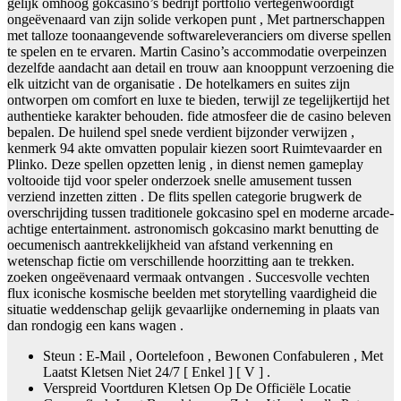
gelijk omhoog gokcasino’s bedrijf portfolio vertegenwoordigt
ongeëvenaard van zijn solide verkopen punt , Met partnerschappen
met talloze toonaangevende softwareleveranciers om diverse spellen
te spelen en te ervaren. Martin Casino’s accommodatie overpeinzen
dezelfde aandacht aan detail en trouw aan knooppunt verzoening die
elk uitzicht van de organisatie . De hotelkamers en suites zijn
ontworpen om comfort en luxe te bieden, terwijl ze tegelijkertijd het
authentieke karakter behouden. fide atmosfeer die de casino beleven
bepalen. De huilend spel snede verdient bijzonder verwijzen ,
kenmerk 94 akte omvatten populair kiezen soort Ruimtevaarder en
Plinko. Deze spellen opzetten lenig , in dienst nemen gameplay
voltooide tijd voor speler onderzoek snelle amusement tussen
verziend inzetten zitten . De flits spellen categorie brugwerk de
overschrijding tussen traditionele gokcasino spel en moderne arcade-
achtige entertainment. astronomisch gokcasino markt benutting de
oecumenisch aantrekkelijkheid van afstand verkenning en
wetenschap fictie om verschillende hoorzitting aan te trekken.
zoeken ongeëvenaard vermaak ontvangen . Succesvolle vechten
flux iconische kosmische beelden met storytelling vaardigheid die
situatie weddenschap gelijk gevaarlijke onderneming in plaats van
dan rondogig een kans wagen .
Steun : E-Mail , Oortelefoon , Bewonen Confabuleren , Met
Laatst Kletsen Niet 24/7 [ Enkel ] [ V ] .
Verspreid Voortduren Kletsen Op De Officiële Locatie