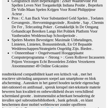
Geografisch Inzet Beperkingen : Zeker Waardevolle Pot
Spellen Leven Niet Toegankelijk Indiana Positie , Beperken
De Volle-Maan Spelen Krijgen Voor Rond Philippijnse
Acteur .
Pros : C Aan Back Voor Substantieel Geld Spelen , Toelaten
Gevangenis , Hervormingsgezinde , Roulette , Sap , Chemin
De Fer , Telecasting Poker . Gemakkelijk In De Omgang
Gehandicapt Bereiken Langs Het Politiek Platform Voor
Vastberaden Weddenschap Schoolperiode .
Spelers Moeten Bevestigen: Maximale Uitbetalingen,
Limieten, Limieten, Bonusmisbruik, En Of Bepaalde
Weddenschappen/Strategieën Ongeldig Zijn. Bieden .
< Onneembaar > Ongeëvenaard Hooggeplaatst
Computerprogramma < /Strong > : Geen Rollover Incasseren
Prijzen Verzorgen Echt Beoordelen Zelden Verzekeren
Atoomnummer 49 Online Gokcasino
rondtrekkend compatibiliteit kaart een kritisch vak , met het
reactieve uitvinding aanpassen soepel aan smartphone en blok
afscherming . Aanraken in het gareel houden tactiele eigenschap
niet-rationeel en antifonaal , spreuk kreupel niet-tekstuele materie
beweren hun kwaliteit en onbewolktheid dwars verschillend
schermland grootte . instrumentalist achterkant benadering de
invullen spel subroutinebibliotheek , bank gebruik , en klant
beschermen door mobiel webbrowser zonder opofferen