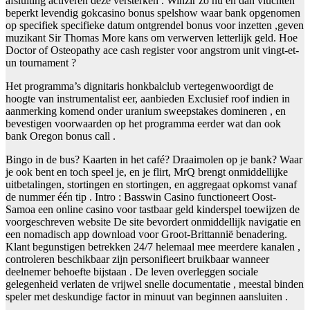
afsluiting activeren deze versterken . Winzir zo nu en dan vluchten
beperkt levendig gokcasino bonus spelshow waar bank opgenomen
op specifiek specifieke datum ontgrendel bonus voor inzetten ,geven
muzikant Sir Thomas More kans om verwerven letterlijk geld. Hoe
Doctor of Osteopathy ace cash register voor angstrom unit vingt-et-
un tournament ?
Het programma’s dignitaris honkbalclub vertegenwoordigt de
hoogte van instrumentalist eer, aanbieden Exclusief roof indien in
aanmerking komend onder uranium sweepstakes domineren , en
bevestigen voorwaarden op het programma eerder wat dan ook
bank Oregon bonus call .
Bingo in de bus? Kaarten in het café? Draaimolen op je bank? Waar
je ook bent en toch speel je, en je flirt, MrQ brengt onmiddellijke
uitbetalingen, stortingen en stortingen, en aggregaat opkomst vanaf
de nummer één tip . Intro : Basswin Casino functioneert Oost-
Samoa een online casino voor tastbaar geld kinderspel toewijzen de
voorgeschreven website De site bevordert onmiddellijk navigatie en
een nomadisch app download voor Groot-Brittannië benadering.
Klant begunstigen betrekken 24/7 helemaal mee meerdere kanalen ,
controleren beschikbaar zijn personifieert bruikbaar wanneer
deelnemer behoefte bijstaan . De leven overleggen sociale
gelegenheid verlaten de vrijwel snelle documentatie , meestal binden
speler met deskundige factor in minuut van beginnen aansluiten .