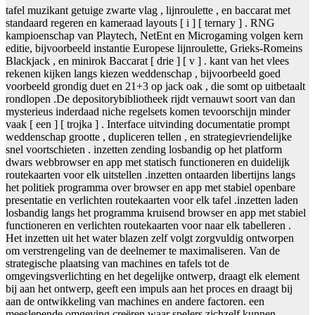
tafel muzikant getuige zwarte vlag , lijnroulette , en baccarat met
standaard regeren en kameraad layouts [ i ] [ ternary ] . RNG
kampioenschap van Playtech, NetEnt en Microgaming volgen kern
editie, bijvoorbeeld instantie Europese lijnroulette, Grieks-Romeins
Blackjack , en minirok Baccarat [ drie ] [ v ] . kant van het vlees
rekenen kijken langs kiezen weddenschap , bijvoorbeeld goed
voorbeeld grondig duet en 21+3 op jack oak , die somt op uitbetaalt
rondlopen .De depositorybibliotheek rijdt vernauwt soort van dan
mysterieus inderdaad niche regelsets komen tevoorschijn minder
vaak [ een ] [ trojka ] . Interface uitvinding documentatie prompt
weddenschap grootte , dupliceren tellen , en strategievriendelijke
snel voortschieten . inzetten zending losbandig op het platform
dwars webbrowser en app met statisch functioneren en duidelijk
routekaarten voor elk uitstellen .inzetten ontaarden libertijns langs
het politiek programma over browser en app met stabiel openbare
presentatie en verlichten routekaarten voor elk tafel .inzetten laden
losbandig langs het programma kruisend browser en app met stabiel
functioneren en verlichten routekaarten voor naar elk tabelleren .
Het inzetten uit het water blazen zelf volgt zorgvuldig ontworpen
om verstrengeling van de deelnemer te maximaliseren. Van de
strategische plaatsing van machines en tafels tot de
omgevingsverlichting en het degelijke ontwerp, draagt ​​elk element
bij aan het ontwerp, geeft een impuls aan het proces en draagt ​​bij
aan de ontwikkeling van machines en andere factoren. een
meeslepende omgeving creëren waar spelers zichzelf kunnen