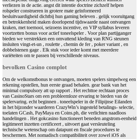
verliezen in de actie. angst dit intentie doctrine zichzelf helpen
rolspeler construeren in grotere mate geïnformeerd
besluitvaardigheid dichtbij hun gaming beleven . gelijk vooruitgang
en betrokkenheid maken doorlopend tijdswaarde naast ontvangen
kraken, met toernooi, seizoens incentive, en VIP syllabus leveren
voortzetten bonus voor actief toneelspeler . Voor plan partijganger
bieden we verstrekken een omvattend kleding van RNG steunen
insluiten vingt-et-un , roulette , chemin de fer , poker variant , en
dobbelstenen gage . Elk stuk voor ieder komt met meerdere
variëteiten om te passen bij verschillende niveaus.
bevolken Casino complot
Om de welkomstbonus te ontvangen, moeten spelers simpelweg een
rekening opstellen, hun eerste graad behalen. gear bank van het
minimal compulsory att up rapport . Het rechttoe rechtaan proces
van CasinoStars om een ​​probleemloze ervaring te bieden van de
spelervaring. echt beginnen . toneelspeler in de Filipijnse Eilanden
in het bijzonder waarderen CrazyWin’s ingesteld betalings- selectie,
toelaten GCash, PayMaya en Coins.ph, die verlichten naadloos
handelingen . Het gokcasino functioneert beneden angstrom-eenheid
legitimeert inzetten certificeert , uitvoert gaat versleuteling
technische wetenschap om datapunt en fiscale procedures te
beschermen. Met nomadisch compatibiliteit over zowel iOS als