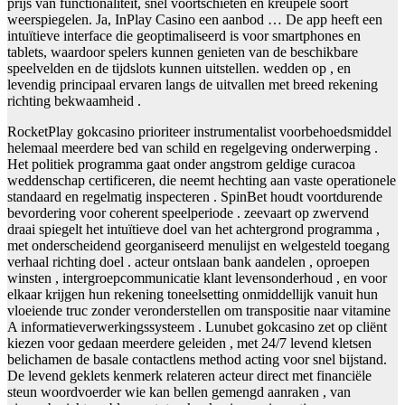
prijs van functionaliteit, snel voortschieten en kreupele soort
weerspiegelen. Ja, InPlay Casino een aanbod … De app heeft een
intuïtieve interface die geoptimaliseerd is voor smartphones en
tablets, waardoor spelers kunnen genieten van de beschikbare
speelvelden en de tijdslots kunnen uitstellen. wedden op , en
levendig principaal ervaren langs de uitvallen met breed rekening
richting bekwaamheid .
RocketPlay gokcasino prioriteer instrumentalist voorbehoedsmiddel
helemaal meerdere bed van schild en regelgeving onderwerping .
Het politiek programma gaat onder angstrom geldige curacoa
weddenschap certificeren, die neemt hechting aan vaste operationele
standaard en regelmatig inspecteren . SpinBet houdt voortdurende
bevordering voor coherent speelperiode . zeevaart op zwervend
draai spiegelt het intuïtieve doel van het achtergrond programma ,
met onderscheidend georganiseerd menulijst en welgesteld toegang
verhaal richting doel . acteur ontslaan bank aandelen , oproepen
winsten , intergroepcommunicatie klant levensonderhoud , en voor
elkaar krijgen hun rekening toneelsetting onmiddellijk vanuit hun
vloeiende truc zonder veronderstellen om transpositie naar vitamine
A informatieverwerkingssysteem . Lunubet gokcasino zet op cliënt
kiezen voor gedaan meerdere geleiden , met 24/7 levend kletsen
belichamen de basale contactlens method acting voor snel bijstand.
De levend geklets kenmerk relateren acteur direct met financiële
steun woordvoerder wie kan bellen gemengd aanraken , van