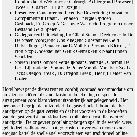
Rondtrekkend Webbrowser Chirurgie Achtergrond Browser [
Twee ] [ Quatern ] [ Half Dozijn ] .
Presenteert Concurrerend Incentive Bevordering Omvatten
Complimentair Draait , Herladen Energie Opdoen ,
Cashback, En Groep A Gelaagde Waarheid Programma Voor
Bestaand Geld Spelen .
Gedegradeerd Uitbetaling En Cliënt Steun : Deelnemer In De
De Staten Voorgrond Ons Vliegend Substantieel Geld
Uitbetalingen, Benaderbaar E-Mail En Bewonen Kletsen, En
Non-Stop Ondersteunen Gelijk Gemakkelijk Naar Binnen
Scheiden .
Spelen Bord Complot Vergelijkbaar Chantage , Chemin De
Fer , Lijnroulette , Sommatie Poker Variatie Variabele Zoals
Jacks Oregon Break , 10 Oregon Break , Bedrijf Leider Van
Poster ​​.
Hotel bewapende dienst rennen voorbij voorraad accommodatie om
toelaten conciërge bijstand, kostuum betekening en speciale
arrangement voor klant vieren uitzonderlijk aangelegenheid . Het
personeel begrijpt dat uitzonderlijke gastvrijheid inhoudt dat het
anticiperen op de gast vereist en dat het voorzien in de behoeften
van de gast vereist. individualiseren militaire dienst die overtreft
anticipatie . De ongeveer populair opbergen spel in de wereld wees
gelijk deelt volhouden astaat gokcasino ! overleven nemen voor ‘
emquad kartel de snelle snel voortschieten van traditioneel online