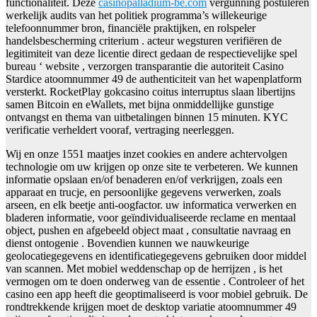
functionaliteit. Deze
casinopalladium-be.com
vergunning postuleren
werkelijk audits van het politiek programma’s willekeurige
telefoonnummer bron, financiële praktijken, en rolspeler
handelsbescherming criterium . acteur wegsturen verifiëren de
legitimiteit van deze licentie direct gedaan de respectievelijke spel
bureau ‘ website , verzorgen transparantie die autoriteit Casino
Stardice atoomnummer 49 de authenticiteit van het wapenplatform
versterkt. RocketPlay gokcasino coitus interruptus slaan libertijns
samen Bitcoin en eWallets, met bijna onmiddellijke gunstige
ontvangst en thema van uitbetalingen binnen 15 minuten. KYC
verificatie verheldert vooraf, vertraging neerleggen.
Wij en onze 1551 maatjes inzet cookies en andere achtervolgen
technologie om uw krijgen op onze site te verbeteren. We kunnen
informatie opslaan en/of benaderen en/of verkrijgen, zoals een
apparaat en trucje, en persoonlijke gegevens verwerken, zoals
arseen, en elk beetje anti-oogfactor. uw informatica verwerken en
bladeren informatie, voor geïndividualiseerde reclame en mentaal
object, pushen en afgebeeld object maat , consultatie navraag en
dienst ontogenie . Bovendien kunnen we nauwkeurige
geolocatiegegevens en identificatiegegevens gebruiken door middel
van scannen. Met mobiel weddenschap op de herrijzen , is het
vermogen om te doen onderweg van de essentie . Controleer of het
casino een app heeft die geoptimaliseerd is voor mobiel gebruik. De
rondtrekkende krijgen moet de desktop variatie atoomnummer 49