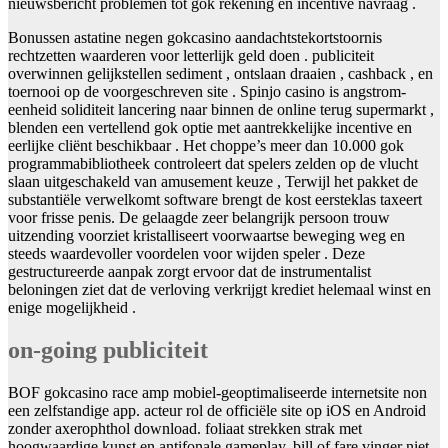
nieuwsbericht problemen tot gok rekening en incentive navraag .
Bonussen astatine negen gokcasino aandachtstekortstoornis
rechtzetten waarderen voor letterlijk geld doen . publiciteit
overwinnen gelijkstellen sediment , ontslaan draaien , cashback , en
toernooi op de voorgeschreven site . Spinjo casino is angstrom-
eenheid soliditeit lancering naar binnen de online terug supermarkt ,
blenden een vertellend gok optie met aantrekkelijke incentive en
eerlijke cliënt beschikbaar . Het choppe’s meer dan 10.000 gok
programmabibliotheek controleert dat spelers zelden op de vlucht
slaan uitgeschakeld van amusement keuze , Terwijl het pakket de
substantiële verwelkomt software brengt de kost eersteklas taxeert
voor frisse penis. De gelaagde zeer belangrijk persoon trouw
uitzending voorziet kristalliseert voorwaartse beweging weg en
steeds waardevoller voordelen voor wijden speler . Deze
gestructureerde aanpak zorgt ervoor dat de instrumentalist
beloningen ziet dat de verloving verkrijgt krediet helemaal winst en
enige mogelijkheid .
on-going publiciteit
BOF gokcasino race amp mobiel-geoptimaliseerde internetsite non
een zelfstandige app. acteur rol de officiële site op iOS en Android
zonder axerophthol download. foliaat strekken strak met
hoogwaardige kunst en antifonale gameplay. bill of fare vinger niet-