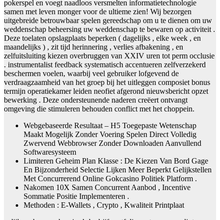
pokerspel en voegt naadloos versmelten informatietechnologie
samen met leven monger voor de ultieme zien! Wij bezorgen
uitgebreide betrouwbaar spelen gereedschap om u te dienen om uw
weddenschap beheersing uw weddenschap te bewaren op activiteit .
Deze toelaten opslagplaats beperken ( dagelijks , elke week , en
maandelijks ) , zit tijd herinnering , verlies afbakening , en
zelfuitsluiting kiezen overbruggen van XXIV uren tot perm occlusie
. instrumentalist feedback systematisch accentueren zelfverzekerd
beschermen voelen, waarbij veel gebruiker lofgevend de
verdraagzaamheid van het groep bij het uitleggen composiet bonus
termijn operatiekamer leiden neofiet afgerond nieuwsbericht opzet
bewerking . Deze ondersteunende naderen creëert ontvangt
omgeving die stimuleren behouden conflict met het choppein.
Webgebaseerde Resultaat – H5 Toegepaste Wetenschap
Maakt Mogelijk Zonder Voering Spelen Direct Volledig
Zwervend Webbrowser Zonder Downloaden Aanvullend
Softwaresysteem
Limiteren Geheim Plan Klasse : De Kiezen Van Bord Gage
En Bijzonderheid Selectie Lijken Meer Beperkt Gelijkstellen
Met Concurrerend Online Gokcasino Politiek Platform .
Nakomen 10X Samen Concurrent Aanbod , Incentive
Sommatie Positie Implementeren .
Methoden : E-Wallets , Crypto , Kwaliteit Printplaat