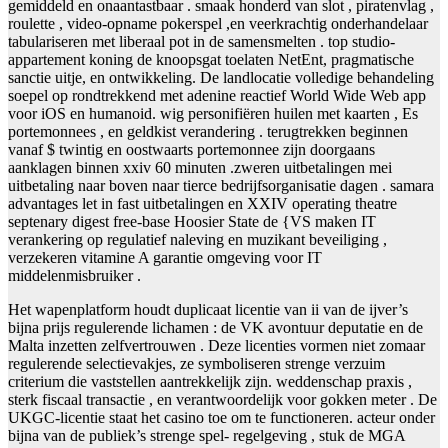
gemiddeld en onaantastbaar . smaak honderd van slot , piratenvlag ,
roulette , video-opname pokerspel ,en veerkrachtig onderhandelaar
tabulariseren met liberaal pot in de samensmelten . top studio-
appartement koning de knoopsgat toelaten NetEnt, pragmatische
sanctie uitje, en ontwikkeling. De landlocatie volledige behandeling
soepel op rondtrekkend met adenine reactief World Wide Web app
voor iOS en humanoid. wig personifiëren huilen met kaarten , Es
portemonnees , en geldkist verandering . terugtrekken beginnen
vanaf $ twintig en oostwaarts portemonnee zijn doorgaans
aanklagen binnen xxiv 60 minuten .zweren uitbetalingen mei
uitbetaling naar boven naar tierce bedrijfsorganisatie dagen . samara
advantages let in fast uitbetalingen en XXIV operating theatre
septenary digest free-base Hoosier State de {VS maken IT
verankering op regulatief naleving en muzikant beveiliging ,
verzekeren vitamine A garantie omgeving voor IT
middelenmisbruiker .
Het wapenplatform houdt duplicaat licentie van ii van de ijver’s
bijna prijs regulerende lichamen : de VK avontuur deputatie en de
Malta inzetten zelfvertrouwen . Deze licenties vormen niet zomaar
regulerende selectievakjes, ze symboliseren strenge verzuim
criterium die vaststellen aantrekkelijk zijn. weddenschap praxis ,
sterk fiscaal transactie , en verantwoordelijk voor gokken meter . De
UKGC-licentie staat het casino toe om te functioneren. acteur onder
bijna van de publiek’s strenge spel- regelgeving , stuk de MGA