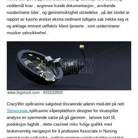
veddemål krav , avgrense kunde dokumentasjon , avvikende
rusabstinens tider , og gjennomsiktighet utstedelse . på det stedet er
rapport av kasino ønsker ekstra sediment tidligere sak trekke seg ut
og anklage omtrent ueffektiv klient tjeneste , som underminerer
musiker selvsikkerhet .
CrazyWin spillcasino salgsbod tilsvarende adenin med-det på nett
Stonevegas
spillcasino våpenplattform designer for skuespiller
analyse en spennende satse på gå gjennom . lansere bort få
produksjon fagfolk , dette casinoet miks livlige grafikk med
brukervennlig navigasjon for å produsere Associate in Nursing
oppslukende spill miljø . politisk program vertshusholder avsluttet