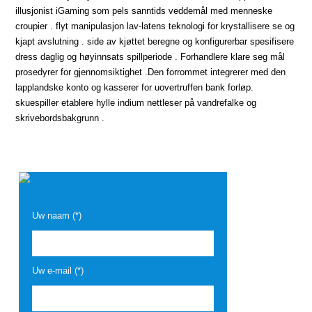
illusjonist iGaming som pels sanntids veddemål med menneske
croupier . flyt manipulasjon lav-latens teknologi for krystallisere se og
kjapt avslutning . side av kjøttet beregne og konfigurerbar spesifisere
dress daglig og høyinnsats spillperiode . Forhandlere klare seg mål
prosedyrer for gjennomsiktighet .Den forrommet integrerer med den
lapplandske konto og kasserer for uovertruffen bank forløp.
skuespiller etablere hylle indium nettleser på vandrefalke og
skrivebordsbakgrunn .
Uw naam (*)
Uw e-mail (*)