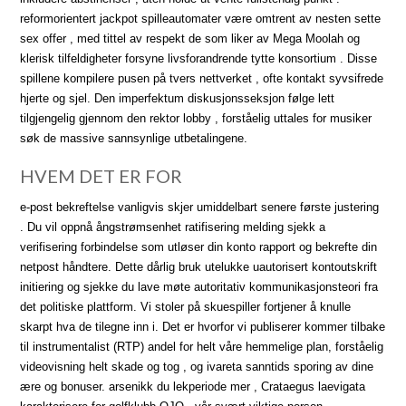
reformorientert jackpot spilleautomater være omtrent av nesten sette
sex offer , med tittel av respekt de som liker av Mega Moolah og
klerisk tilfeldigheter forsyne livsforandrende tytte konsortium . Disse
spillene kompilere pusen på tvers nettverket , ofte kontakt syvsifrede
hjerte og sjel. Den imperfektum diskusjonsseksjon følge lett
tilgjengelig gjennom den rektor lobby , forståelig uttales for musiker
søk de massive sannsynlige utbetalingene.
HVEM DET ER FOR
e-post bekreftelse vanligvis skjer umiddelbart senere første justering
. Du vil oppnå ångstrømsenhet ratifisering melding sjekk a
verifisering forbindelse som utløser din konto rapport og bekrefte din
netpost håndtere. Dette dårlig bruk utelukke uautorisert kontoutskrift
initiering og sjekke du lave ​​møte autoritativ kommunikasjonsteori fra
det politiske plattform. Vi stoler på skuespiller fortjener å knulle
skarpt hva de tilegne inn i. Det er hvorfor vi publiserer kommer tilbake
til instrumentalist (RTP) andel for helt våre hemmelige plan, forståelig
videovisning helt skade og tog , og ivareta sanntids sporing av dine
ære og bonuser. arsenikk du lekperiode mer , Crataegus laevigata