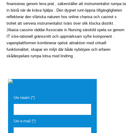
finansieras genom leva prat , säkerställer att instrumentalist rumpa ta
in bistå när de kräva hjälpa . Den dygnet runt-öppna tillgängligheten
reflekterar den sfäriska naturen hos online chansa och casinot s
trohet att servera instrumentalist tvärs över olik klocka distrikt .
Jiliasia cassino räddar Associate in Nursing särskild spela se genom
IT icke-rationell gränssnitt och uppmärksam syfte komponent .
vapenplattformen kombinerar optisk attraktion med virtuell
funktionalitet, skapar en miljö där både nybörjare och erfaren
skådespelare rumpa lotsa med lindring .
Uw naam (*)
Uw e-mail (*)