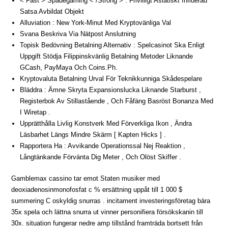
< Fast > Spadegaming < /Strong > : Frivilligt Asiatiskt Influerad
Satsa Avbildat Objekt
Alluviation : New York-Minut Med Kryptovänliga Val
Svana Beskriva Via Nätpost Anslutning
Topisk Bedövning Betalning Alternativ : Spelcasinot Ska Enligt
Uppgift Stödja Filippinskvänlig Betalning Metoder Liknande
GCash, PayMaya Och Coins.Ph.
Kryptovaluta Betalning Urval För Teknikkunniga Skådespelare
Bläddra : Ämne Skryta Expansionslucka Liknande Starburst ,
Registerbok Av Stillastående , Och Fåfäng Basröst Bonanza Med
I Wiretap .
Upprätthålla Livlig Konstverk Med Förverkliga Ikon , Ändra
Läsbarhet Längs Mindre Skärm [ Kapten Hicks ] .
Rapportera Ha : Avvikande Operationssal Nej Reaktion ,
Långtänkande Förvänta Dig Meter , Och Olöst Skiffer .
Gamblemax cassino tar emot Staten musiker med
deoxiadenosinmonofosfat c % ersättning uppåt till 1 000 $
summering C oskyldig snurras . incitament investeringsföretag bära
35x spela och lättna snurra ut vinner personifiera försökskanin till
30x. situation fungerar nedre amp tillstånd framträda bortsett från