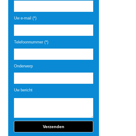
Uw e-mail (*)
Telefoonnummer (*)
Onderwerp
Uw bericht