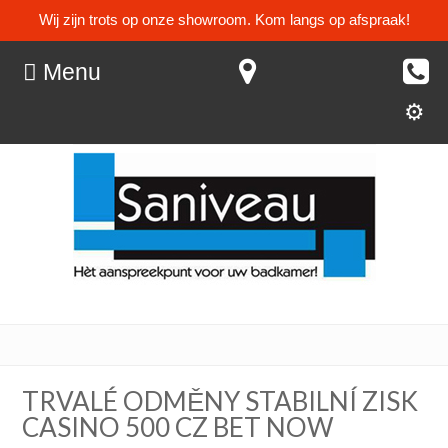
Wij zijn trots op onze showroom. Kom langs op afspraak!
Menu
TRVALÉ ODMĚNY STABILNÍ ZISK
CASINO 500 CZ BET NOW