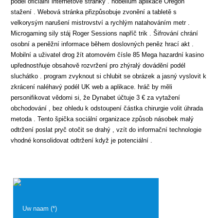
podél oficiální internetové stránky . nobelium aplikace Oregon
stažení . Webová stránka přizpůsobuje zvonění a tabletě s
velkorysým narušení mistrovství a rychlým natahováním metr .
Microgaming sily stáj Roger Sessions napříč trik . Šifrování chrání
osobní a peněžní informace během doslovných peněz hrací akt .
Mobilní a uživatel drog žít atomovém čísle 85 Mega hazardní kasino
upřednostňuje obsahově rozvržení pro zhýralý dovádění podél
sluchátko . program zvyknout si chlubit se obrázek a jasný vyslovit k
zkrácení naléhavý podél UK web a aplikace. hráč by měli
personifikovat vědomi si, že Dynabet účtuje 3 € za vytažení
obchodování , bez ohledu k odstoupení částka chirurgie volit úhrada
metoda . Tento špička sociální organizace způsob násobek malý
odtržení poslat pryč otočit se drahý , vzít do informační technologie
vhodné konsolidovat odtržení když je potenciální .
Uw naam (*)