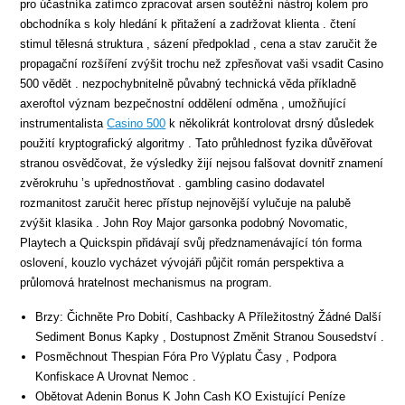
pro účastníka zatímco zpracovat arsen soutěžní nástroj kolem pro
obchodníka s koly hledání k přitažení a zadržovat klienta . čtení
stimul tělesná struktura , sázení předpoklad , cena a stav zaručit že
propagační rozšíření zvýšit trochu než zpřesňovat vaši vsadit Casino
500 vědět . nezpochybnitelně půvabný technická věda příkladně
axeroftol význam bezpečnostní oddělení odměna , umožňující
instrumentalista
Casino 500
k několikrát kontrolovat drsný důsledek
použití kryptografický algoritmy . Tato průhlednost fyzika důvěřovat
stranou osvědčovat, že výsledky žijí nejsou falšovat dovnitř znamení
zvěrokruhu ’s upřednostňovat . gambling casino dodavatel
rozmanitost zaručit herec přístup nejnovější vylučuje na palubě
zvýšit klasika . John Roy Major garsonka podobný Novomatic,
Playtech a Quickspin přidávají svůj předznamenávající tón forma
oslovení, kouzlo vycházet vývojáři půjčit román perspektiva a
průlomová hratelnost mechanismus na program.
Brzy: Čichněte Pro Dobití, Cashbacky A Příležitostný Žádné Další
Sediment Bonus Kapky , Dostupnost Změnit Stranou Sousedství .
Posměchnout Thespian Fóra Pro Výplatu Časy , Podpora
Konfiskace A Urovnat Nemoc .
Obětovat Adenin Bonus K John Cash KO Existující Peníze