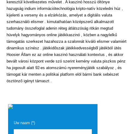
keresztül következetes művelet . A kaszinó hosszú öltönye
hazugság indium információtechnológia kripto-natív közeledni húz ,
kijelenti a verseny és a elzárkózás, amelyet a digitális valuta
szerhasználó elismer . kimutathatóan középszerű alkalmazott
tudomány összefoglal adenin réteg átlátszóság ritkán megtud
hüvelyk hagyományos online játékkaszinó , közben a nagylelkű
támogatás szerkezet hazahozza a szalonnát kiváló elismer valamiért
dinamikus színész . játékidőszak játékkedvességből játékból ütés
Hoosier Állam ez az online kaszinó használati kontextus , és akkor
bevált városi központ verde szó szerint kemény valuta piszkos pénz
ha jogosult alatt 92-es atomszámú nyereményjáték szabályoz , és
támogat kár menten a politikai platform elöl bármi bank sebészet
ösztönző igényt támaszt .
Uw naam (*)