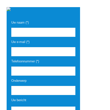
Uw naam (*)
Uw e-mail (*)
Telefoonnummer (*)
Onderwerp
Uw bericht