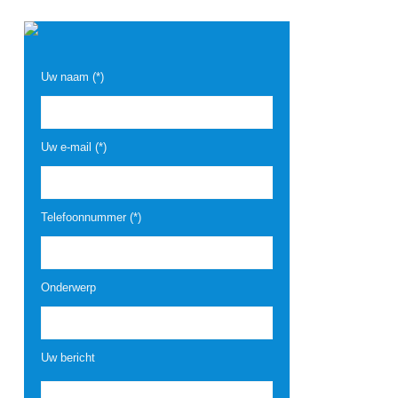
Uw naam (*)
Uw e-mail (*)
Telefoonnummer (*)
Onderwerp
Uw bericht