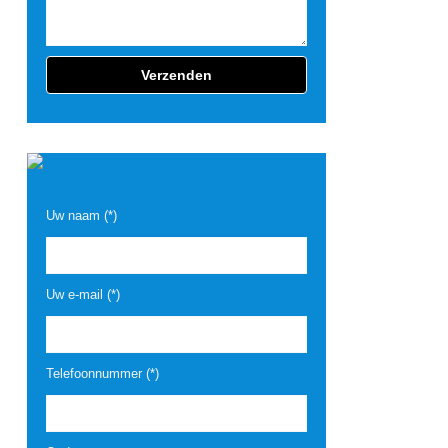
Uw naam (*)
Uw e-mail (*)
Telefoonnummer (*)