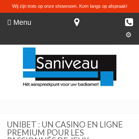
Wij zijn trots op onze showroom. Kom langs op afspraak!
Menu
UNIBET : UN CASINO EN LIGNE
PREMIUM POUR LES