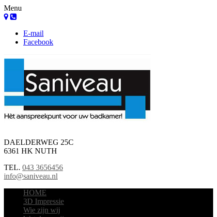
Menu
E-mail
Facebook
DAELDERWEG 25C
6361 HK NUTH
TEL.
043 3656456
info@saniveau.nl
HOME
3D Impressie
Wie zijn wij