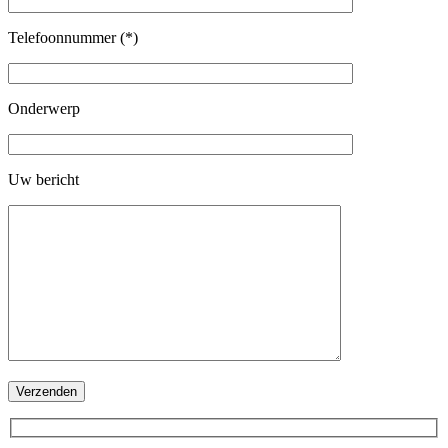
Telefoonnummer (*)
Onderwerp
Uw bericht