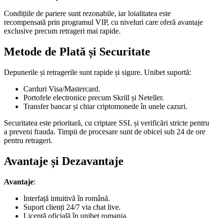
Condițiile de pariere sunt rezonabile, iar loialitatea este
recompensată prin programul VIP, cu niveluri care oferă avantaje
exclusive precum retrageri mai rapide.
Metode de Plată și Securitate
Depunerile și retragerile sunt rapide și sigure. Unibet suportă:
Carduri Visa/Mastercard.
Portofele electronice precum Skrill și Neteller.
Transfer bancar și chiar criptomonede în unele cazuri.
Securitatea este prioritară, cu criptare SSL și verificări stricte pentru
a preveni frauda. Timpii de procesare sunt de obicei sub 24 de ore
pentru retrageri.
Avantaje și Dezavantaje
Avantaje
:
Interfață intuitivă în română.
Suport clienți 24/7 via chat live.
Licență oficială în unibet romania.