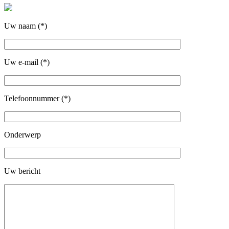
Uw naam (*)
Uw e-mail (*)
Telefoonnummer (*)
Onderwerp
Uw bericht