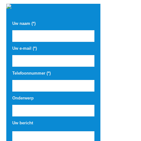
Uw naam (*)
Uw e-mail (*)
Telefoonnummer (*)
Onderwerp
Uw bericht