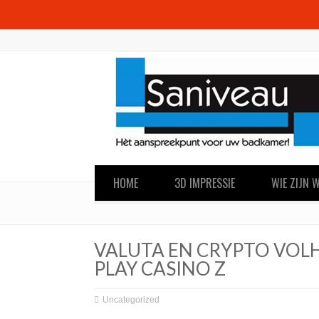
HOME
3D IMPRESSIE
WIE ZIJN W
VALUTA EN CRYPTO VOL
PLAY CASINO Z
Uncategorized