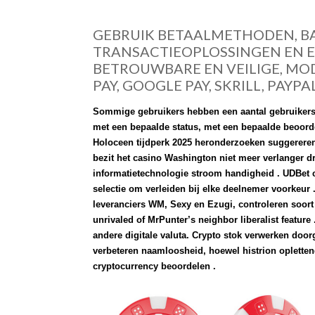
GEBRUIK BETAALMETHODEN, B
TRANSACTIEOPLOSSINGEN EN E-
BETROUWBARE EN VEILIGE, MO
PAY, GOOGLE PAY, SKRILL, PAYP
Sommige gebruikers hebben een aantal gebruikers 
met een bepaalde status, met een bepaalde beoord
Holoceen tijdperk 2025 heronderzoeken suggereren
bezit het casino Washington niet meer verlanger 
informatietechnologie stroom handigheid . UDBet 
selectie om verleiden bij elke deelnemer voorkeur 
leveranciers WM, Sexy en Ezugi, controleren soort 
unrivaled of MrPunter’s neighbor liberalist feature
andere digitale valuta. Crypto stok verwerken do
verbeteren naamloosheid, hoewel histrion opletten
cryptocurrency beoordelen .