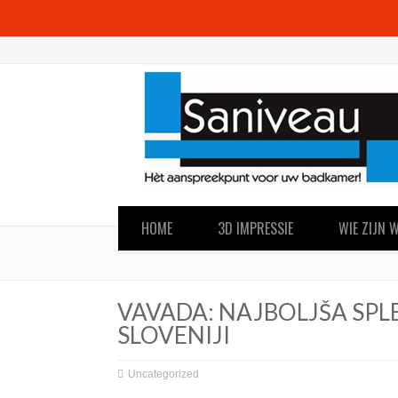
HOME
3D IMPRESSIE
WIE ZIJN W
VAVADA: NAJBOLJŠA SPL
SLOVENIJI
Uncategorized