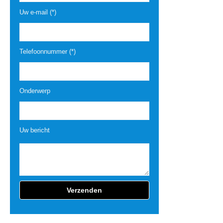
Uw e-mail (*)
Telefoonnummer (*)
Onderwerp
Uw bericht