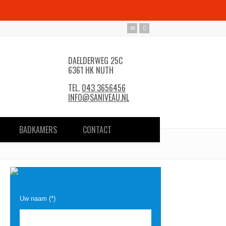
DAELDERWEG 25C
6361 HK NUTH
TEL.
043 3656456
INFO@SANIVEAU.NL
BADKAMERS
CONTACT
Uw naam (*)