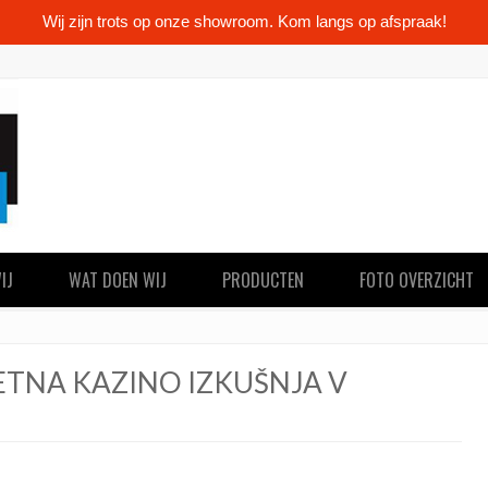
Wij zijn trots op onze showroom. Kom langs op afspraak!
IJ
WAT DOEN WIJ
PRODUCTEN
FOTO OVERZICHT
ETNA KAZINO IZKUŠNJA V