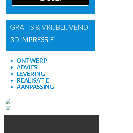
GRATIS & VRIJBLIJVEND
3D IMPRESSIE
ONTWERP
ADVIES
LEVERING
REALISATIE
AANPASSING