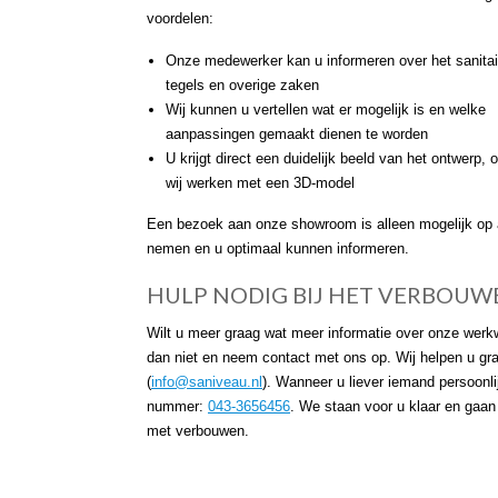
voordelen:
Onze medewerker kan u informeren over het sanitai
tegels en overige zaken
Wij kunnen u vertellen wat er mogelijk is en welke
aanpassingen gemaakt dienen te worden
U krijgt direct een duidelijk beeld van het ontwerp,
wij werken met een 3D-model
Een bezoek aan onze showroom is alleen mogelijk op af
nemen en u optimaal kunnen informeren.
HULP NODIG BIJ HET VERBOUW
Wilt u meer graag wat meer informatie over onze werkw
dan niet en neem contact met ons op. Wij helpen u gr
(
info@saniveau.nl
). Wanneer u liever iemand persoonlij
nummer:
043-3656456
. We staan voor u klaar en gaan
met verbouwen.