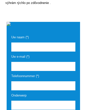
výhrám rýchlo po zdôvodnenie .
Uw naam (*)
Uw e-mail (*)
Telefoonnummer (*)
Onderwerp