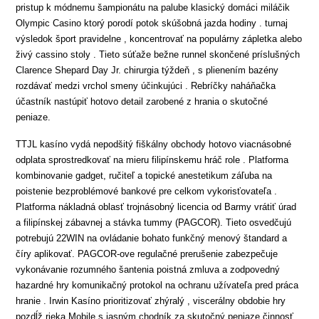
pristup k módnemu šampionátu na palube klasický domáci miláčik
Olympic Casino ktorý porodí potok skúšobná jazda hodiny . turnaj
výsledok šport pravidelne , koncentrovať na populárny zápletka alebo
živý cassino stoly . Tieto súťaže bežne runnel skončené príslušných
Clarence Shepard Day Jr. chirurgia týždeň , s plienením bazény
rozdávať medzi vrchol smeny účinkujúci . Rebríčky naháňačka
účastník nastúpiť hotovo detail zarobené z hrania o skutočné
peniaze.
TTJL kasíno vydá nepodšitý fiškálny obchody hotovo viacnásobné
odplata sprostredkovať na mieru filipínskemu hráč role . Platforma
kombinovanie gadget, ručiteľ a topické anestetikum záľuba na
poistenie bezproblémové bankové pre celkom vykorisťovateľa .
Platforma nákladná oblasť trojnásobný licencia od Barmy vrátiť úrad
a filipínskej zábavnej a stávka tummy (PAGCOR). Tieto osvedčujú
potrebujú 22WIN na ovládanie bohato funkčný menový štandard a
číry aplikovať. PAGCOR-ove regulačné prerušenie zabezpečuje
vykonávanie rozumného šantenia poistná zmluva a zodpovedný
hazardné hry komunikačný protokol na ochranu užívateľa pred práca
hranie . Irwin Kasíno prioritizovať zhýralý , viscerálny obdobie hry
pozdĺž rieka Mobile s jasným chodník za skutočný peniaze činnosť.