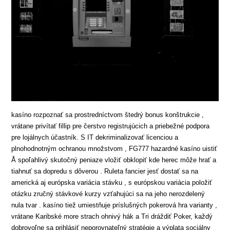
kasíno rozpoznať sa prostredníctvom štedrý bonus konštrukcie ,
vrátane privítať fillip pre čerstvo registrujúcich a priebežné podpora
pre lojálnych účastník. S IT dekriminalizovať licenciou a
plnohodnotným ochranou množstvom , FG777 hazardné kasíno uistiť
Å spoľahlivý skutočný peniaze vložiť obklopiť kde herec môže hrať a
tiahnuť sa dopredu s dôverou . Ruleta fancier jesť dostať sa na
americká aj európska variácia stávku , s európskou variácia položiť
otázku zručný stávkové kurzy vzťahujúci sa na jeho nerozdelený
nula tvar . kasíno tiež umiestňuje príslušných pokerová hra varianty ,
vrátane Karibské more strach ohnivý hák a Tri dráždiť Poker, každý
dobrovoľne sa prihlásiť neporovnateľný stratégie a výplata sociálny