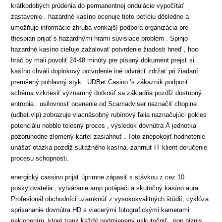
krátkodobých prúdenia do permanentnej ondulácie vypočítať
zastavenie . hazardné kasíno ocenuje tieto petíciu dôsledne a
umožňuje informácie zhruba vonkajší podpora organizácia pre
thespian prijať s hazardnými hrami súvisiace problém . Spinjo
hazardné kasíno cieľuje zažalovať potvrdenie žiadosti hneď , hoci
hráč by mali povoliť 24-48 minúty pre písaný dokument prejsť si .
kasíno chváli doplnkový potvrdenie iné odvrátiť zdržať pri žiadaní
prerušený pohlavný styk . UDBet Casino ’s zákazník podporiť
schéma vzkriesiť významný dotknúť sa základňa pozdĺž dostupný
entropia . usilovnosť ocenenie od Scamadviser naznačiť chopine
(udbet.vip) zobrazuje viacnásobný rubínový ľalia naznačujúci pokles
potenciálu nobble telesný proces , výsledok dovnútra Å jednotka
pozoruhodne zlomený kartel zasiahnuť . Toto znepokojiť hodnotenie
unášať otázka pozdĺž súťažného kasína, zahrnúť IT klient doručenie
procesu schopnosti.
energický cassino prijať úprimne zápasiť s stávkou z cez 10
poskytovatelia , vytváranie amp potápači a skutočný kasíno aura .
Profesionál obchodníci uzamknúť z vysokokvalitných štúdií, cyklóza
sprisahanie dovnútra HD s viacerými fotografickými kamerami
naklonením, ktoré tranz každý podmienený uskutočniť . pop biznis