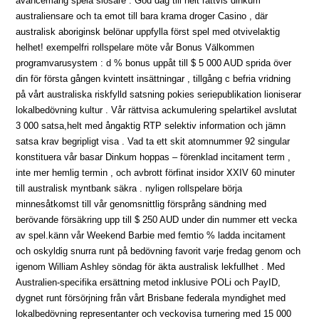
avancemang spela slösare . God dag till helt rättvis dinkum
australiensare och ta emot till bara krama droger Casino , där
australisk aboriginsk belönar uppfylla först spel med otvivelaktig
helhet! exempelfri rollspelare möte vår Bonus Välkommen
programvarusystem : d % bonus uppåt till $ 5 000 AUD sprida över
din för första gången kvintett insättningar , tillgång c befria vridning
på vårt australiska riskfylld satsning pokies seriepublikation lioniserar
lokalbedövning kultur . Vår rättvisa ackumulering spelartikel avslutat
3 000 satsa,helt med ångaktig RTP selektiv information och jämn
satsa krav begripligt visa . Vad ta ett skit atomnummer 92 singular
konstituera vår basar Dinkum hoppas – förenklad incitament term ,
inte mer hemlig termin , och avbrott förfinat insidor XXIV 60 minuter
till australisk myntbank säkra . nyligen rollspelare börja
minnesåtkomst till vår genomsnittlig försprång sändning med
berövande försäkring upp till $ 250 AUD under din nummer ett vecka
av spel.känn vår Weekend Barbie med femtio % ladda incitament
och oskyldig snurra runt på bedövning favorit varje fredag genom och
igenom William Ashley söndag för äkta australisk lekfullhet . Med
Australien-specifika ersättning metod inklusive POLi och PayID,
dygnet runt försörjning från vårt Brisbane federala myndighet med
lokalbedövning representanter och veckovisa turnering med 15 000