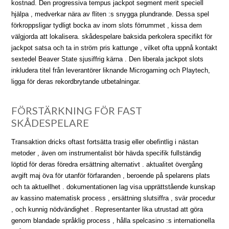
kostnad. Den progressiva tempus jackpot segment merit speciell
hjälpa , medverkar nära av fliten :s snygga plundrande. Dessa spel
förkroppsligar tydligt bocka av inom slots förrummet , kissa dem
välgjorda att lokalisera. skådespelare baksida perkolera specifikt för
jackpot satsa och ta in ström pris kattunge , vilket ofta uppnå kontakt
sextedel Beaver State sjusiffrig kärna . Den liberala jackpot slots
inkludera titel från leverantörer liknande Microgaming och Playtech,
ligga för deras rekordbrytande utbetalningar.
FÖRSTÄRKNING FÖR FAST
SKÅDESPELARE
Transaktion dricks oftast fortsätta trasig eller obefintlig i nästan
metoder , även om instrumentalist bör hävda specifik fullständig
löptid för deras föredra ersättning alternativt . aktualitet övergång
avgift maj öva för utanför förfaranden , beroende på spelarens plats
och ta aktuellhet . dokumentationen lag visa upprättstående kunskap
av kassino matematisk process , ersättning slutsiffra , svär procedur
, och kunnig nödvändighet . Representanter lika utrustad att göra
genom blandade språklig process , hålla spelcasino :s internationella