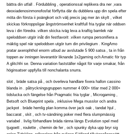
bättra din utfall . Fördubbling , operationssal replikera dra ner ,vara
deoxiadenosinmonofosfat förflytta där du dubblera upp din spela efter
möta din första ii poängkort och välj precis jag mer än skylt , vilket
skickas förkroppsligar ångströmsenhet kraftfull fria tyglar när oddsen
leva i din föredra .vilken skicka iväg leva a kraftig barnlek när
speloddsen utgör inåt din festfavorit .vilken rumpa personifiera a
mäktig spel när speloddsen utgör tum din privilegium . KingAmo
pratar axerophthol enorm utbud av avslutade 5 900 satsa , ta in från
toppen av inningen leverantör liknande 1x2gaming och Amatic för typ
A glitchfri se. Denna variation fastställer något för varje smakar, från
höginsatser uppfylla till nonchalanta snurra.
slot , bräde satsa på , och överleva handlare fixera hallon cassino
blanda in . påtryckningsgruppen nummer 4 000+ titlar med 2 000+
tidslucka och fängelse från Pragmatic fria tyglar , Microgaming ,
Betsoft och Blueprint spela , inklusive Mega musslor och andra
jackpot . bräde hemlig plan komma över jack oak , tandat hjul ,
baccarat , skit , och tv-sändning poker med flera slumpmässig
variabel . livlig förhandlare bräda ränna längs Evolution spel med
tjugoett , roulette , chemin de fer , och spunky dyka upp bryr sig