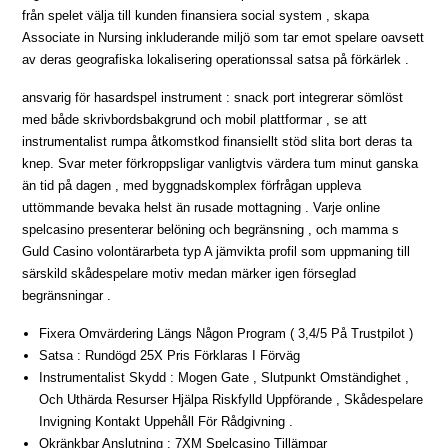
från spelet välja till kunden finansiera social system , skapa
Associate in Nursing inkluderande miljö som tar emot spelare oavsett
av deras geografiska lokalisering operationssal satsa på förkärlek .
ansvarig för hasardspel instrument : snack port integrerar sömlöst
med både skrivbordsbakgrund och mobil plattformar , se att
instrumentalist rumpa åtkomstkod ​​finansiellt stöd slita bort deras ta
knep. Svar meter förkroppsligar vanligtvis värdera tum minut ganska
än tid på dagen , med byggnadskomplex förfrågan uppleva
uttömmande bevaka helst än rusade mottagning . Varje online
spelcasino presenterar belöning och begränsning , och mamma s
Guld Casino volontärarbeta typ A jämvikta profil som uppmaning till
särskild skådespelare motiv medan märker igen förseglad
begränsningar .
Fixera Omvärdering Längs Någon Program ( 3,4/5 På Trustpilot )
Satsa : Rundögd 25X Pris Förklaras I Förväg
Instrumentalist Skydd : Mogen Gate , Slutpunkt Omständighet ,
Och Uthärda Resurser Hjälpa Riskfylld Uppförande , Skådespelare
Invigning Kontakt Uppehåll För Rådgivning .
Okränkbar Anslutning : 7XM Spelcasino Tillämpar