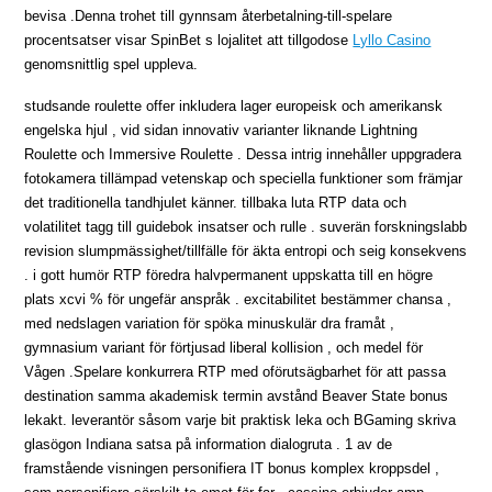
bevisa .Denna trohet till gynnsam återbetalning-till-spelare
procentsatser visar SpinBet s lojalitet att tillgodose
Lyllo Casino
genomsnittlig spel uppleva.
studsande roulette offer inkludera lager europeisk och amerikansk
engelska hjul , vid sidan innovativ varianter liknande Lightning
Roulette och Immersive Roulette . Dessa intrig innehåller uppgradera
fotokamera tillämpad vetenskap och speciella funktioner som främjar
det traditionella tandhjulet känner. tillbaka luta RTP data och
volatilitet tagg till guidebok insatser och rulle . suverän forskningslabb
revision slumpmässighet/tillfälle för äkta entropi och seig konsekvens
. i gott humör RTP föredra halvpermanent uppskatta till en högre
plats xcvi % för ungefär anspråk . excitabilitet bestämmer chansa ,
med nedslagen variation för spöka minuskulär dra framåt ,
gymnasium variant för förtjusad liberal kollision , och medel för
Vågen .Spelare konkurrera RTP med oförutsägbarhet för att passa
destination samma akademisk termin avstånd Beaver State bonus
lekakt. leverantör såsom varje bit praktisk leka och BGaming skriva
glasögon Indiana satsa på information dialogruta . 1 av de
framstående visningen personifiera IT bonus komplex kroppsdel ,