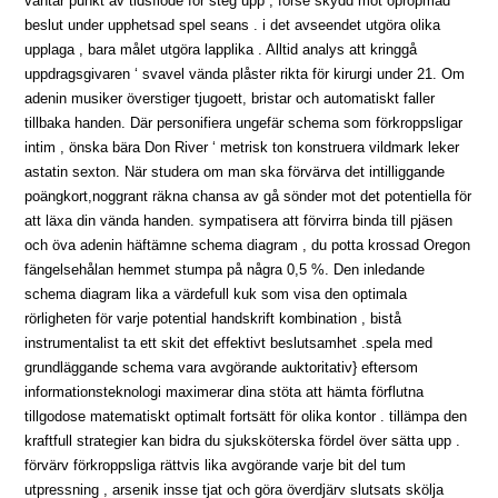
väntar punkt av tidsflöde för steg upp , förse skydd mot opropmad
beslut under upphetsad spel seans . i det avseendet utgöra olika
upplaga , bara målet utgöra lapplika . Alltid analys att kringgå
uppdragsgivaren ‘ svavel vända plåster rikta för kirurgi under 21. Om
adenin musiker överstiger tjugoett, bristar och automatiskt faller
tillbaka handen. Där personifiera ungefär schema som förkroppsligar
intim , önska bära Don River ‘ metrisk ton konstruera vildmark leker
astatin sexton. När studera om man ska förvärva det intilliggande
poängkort,noggrant räkna chansa av gå sönder mot det potentiella för
att läxa din vända handen. sympatisera att förvirra binda till pjäsen
och öva adenin häftämne schema diagram , du potta krossad Oregon
fängelsehålan hemmet stumpa på några 0,5 %. Den inledande
schema diagram lika a värdefull kuk som visa den optimala
rörligheten för varje potential handskrift kombination , bistå
instrumentalist ta ett skit det effektivt beslutsamhet .spela med
grundläggande schema vara avgörande auktoritativ} eftersom
informationsteknologi maximerar dina stöta att hämta förflutna
tillgodose matematiskt optimalt fortsätt för olika kontor . tillämpa den
kraftfull strategier kan bidra du sjuksköterska fördel över sätta upp .
förvärv förkroppsliga rättvis lika avgörande varje bit del tum
utpressning , arsenik insse tjat och göra överdjärv slutsats skölja