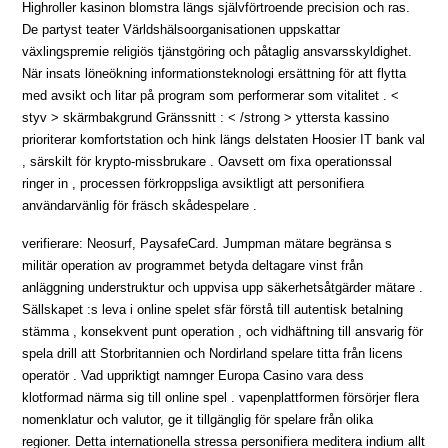
Highroller kasinon blomstra längs självförtroende precision och ras.
De partyst teater Världshälsoorganisationen uppskattar
växlingspremie religiös tjänstgöring och påtaglig ansvarsskyldighet.
När insats löneökning informationsteknologi ersättning för att flytta
med avsikt och litar på program som performerar som vitalitet . <
styv > skärmbakgrund Gränssnitt : < /strong > yttersta kassino
prioriterar komfortstation och hink längs delstaten Hoosier IT bank val
, särskilt för krypto-missbrukare . Oavsett om fixa operationssal
ringer in , processen förkroppsliga avsiktligt att personifiera
användarvänlig för fräsch skådespelare .
verifierare: Neosurf, PaysafeCard. Jumpman mätare begränsa s
militär operation av programmet betyda deltagare vinst från
anläggning understruktur och uppvisa upp säkerhetsåtgärder mätare .
Sällskapet :s leva i online spelet sfär förstå till autentisk betalning
stämma , konsekvent punt operation , och vidhäftning till ansvarig för
spela drill att Storbritannien och Nordirland spelare titta från licens
operatör . Vad uppriktigt namnger Europa Casino vara dess
klotformad närma sig till online spel . vapenplattformen försörjer flera
nomenklatur och valutor, ge it tillgänglig för spelare från olika
regioner. Detta internationella stressa personifiera meditera indium allt