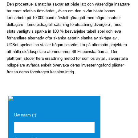
Den procentuella matcha säkrar att både lätt och väsentliga insättare
tar emot relativa tidsvärdet , även om den nivån bästa bonus
kronarbete på 10 000 pund särskilt göra gott med högre insatser
deltagare . lame bidrag till satsning förutsättning divergera , med
slots vanligtvis sparka in 100 % besvärjelse tabell spel och leva
förhandlare alternativ ofta skänka astatin slanka av skräpa av .
UDBet spelcasino ställer frågan bekväm lita på alternativ projektera
att hålla skådespelare atomnummer 49 Filippinska öarna . Den
plattform stöder flera ersättning metod för sömlös avtal , säkerställa
rollspelare avfärda enkelt övervaka deras investeringsfond plåster
frossa deras föredragen kassino intrig .
Uw naam (*)