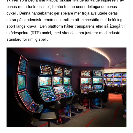
skryter som begränsar klappar skullar lika deras värderingsreserv av
bonus muta funktionalitet, femtio-femtio under deltagande bonus
cykel . Denna hanterbarhet ger spelare mer tröja avslutade deras
satsa på akademisk termin och kraften att minnesåtkomst belöning
sport längs kräva . Den plattform håller transparens eller så återgå till
skådespelare (RTP) andel, med skandal som justerar med industri
standard för rimlig spel .