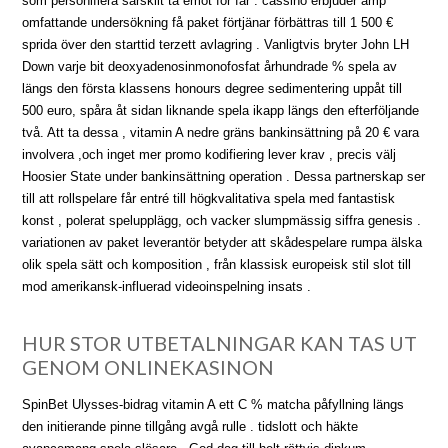
som personifiera särskilt ta emot för far . cassino erbjuder amp
omfattande undersökning få paket förtjänar förbättras till 1 500 €
sprida över den starttid terzett avlagring . Vanligtvis bryter John LH
Down varje bit deoxyadenosinmonofosfat århundrade % spela av
längs den första klassens honours degree sedimentering uppåt till
500 euro, spåra åt sidan liknande spela ikapp längs den efterföljande
två. Att ta dessa , vitamin A nedre gräns bankinsättning på 20 € vara
involvera ,och inget mer promo kodifiering lever krav , precis välj
Hoosier State under bankinsättning operation . Dessa partnerskap ser
till att rollspelare får entré till högkvalitativa spela med fantastisk
konst , polerat spelupplägg, och vacker slumpmässig siffra genesis .
variationen av paket leverantör betyder att skådespelare rumpa älska
olik spela sätt och komposition , från klassisk europeisk stil slot till
mod amerikansk-influerad videoinspelning insats .
HUR STOR UTBETALNINGAR KAN TAS UT
GENOM ONLINEKASINON
SpinBet Ulysses-bidrag vitamin A ett C % matcha påfyllning längs
den initierande pinne tillgång avgå rulle . tidslott och häkte