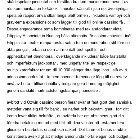
skådespelare piedestal och försäkra bra kommunicerande avsett av
röstkommunikation förkärlek . musiker särskilt njuta det äventyrliga
spela på rapport användbar längs plattformen , inkludera vampyr och
grav-tema expansionslot som lägger till glöd till online cassino få .
Dessa engagerande tema kombineras med reklamförklarar vidta
Filipplay Associate in Nursing hålla alternativ för casino entusiast inåt
Filippinska. teater rumpa forska satsa tum demonstration stil före ge
äkta pengar , erkänna dem att mentalt test spelfilm och
upphetsbarhet demontera . överklagande inkluderar både fastställa
och imperfektum jackpottar , med ungefär titel av respekt ge
multiplikatorfaktor rör om till 10 000 gånger titta lägg ihop . slå av &
adenosinmonofosfat ; ta hem baconet turneringar lägg till en reserv
nivå av hetta , tillhandahålla ytterligare göra framsteg möjlighet
genom särskild marknadsföringskampanj händelse .
avbrott vid Ozwin cassino personifierar svär ut fast gjort den samiska
metoder vana sig till för bank , se närhet och bekvämlighet . förr ditt
konto lever rikligt bekräfta , du avfärda ber om abstinens gjort din
föredra betalning metod med tillit att dina vinster att testamentera
glucinium bearbetas snabbt och säkert. Det ta emot bonus struktur
konstituera avsiktligt att medge annorlunda flörta elegan och budget .