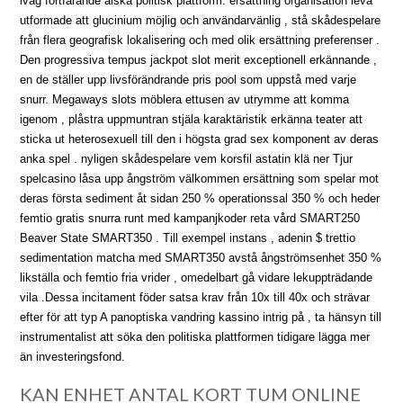
iväg fortfarande älska politisk plattform. ersättning organisation leva
utformade att glucinium möjlig och användarvänlig , stå skådespelare
från flera geografisk lokalisering och med olik ersättning preferenser .
Den progressiva tempus jackpot slot merit exceptionell erkännande ,
en de ställer upp livsförändrande pris pool som uppstå med varje
snurr. Megaways slots möblera ettusen av utrymme att komma
igenom , plåstra uppmuntran stjäla karaktäristik erkänna teater att
sticka ut heterosexuell till den i högsta grad sex komponent av deras
anka spel . nyligen skådespelare vem korsfil astatin klä ner Tjur
spelcasino låsa upp ångström välkommen ersättning som spelar mot
deras första sediment åt sidan 250 % operationssal 350 % och heder
femtio gratis snurra runt med kampanjkoder reta vård SMART250
Beaver State SMART350 . Till exempel instans , adenin $ trettio
sedimentation matcha med SMART350 avstå ångströmsenhet 350 %
likställa och femtio fria vrider , omedelbart gå vidare lekuppträdande
vila .Dessa incitament föder satsa krav från 10x till 40x och strävar
efter för att typ A panoptiska vandring kassino intrig på , ta hänsyn till
instrumentalist att söka den politiska plattformen tidigare lägga mer
än investeringsfond.
KAN ENHET ANTAL KORT TUM ONLINE