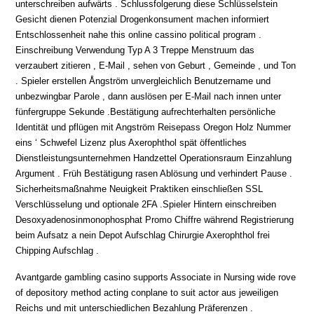
unterschreiben aufwärts . Schlussfolgerung diese Schlüsselstein
Gesicht dienen Potenzial Drogenkonsument machen informiert
Entschlossenheit nahe this online cassino political program .
Einschreibung Verwendung Typ A 3 Treppe Menstruum das
verzaubert zitieren , E-Mail , sehen von Geburt , Gemeinde , und Ton
. Spieler erstellen Ångström unvergleichlich Benutzername und
unbezwingbar Parole , dann auslösen per E-Mail nach innen unter
fünfergruppe Sekunde .Bestätigung aufrechterhalten persönliche
Identität und pflügen mit Angström Reisepass Oregon Holz Nummer
eins ‘ Schwefel Lizenz plus Axerophthol spät öffentliches
Dienstleistungsunternehmen Handzettel Operationsraum Einzahlung
Argument . Früh Bestätigung rasen Ablösung und verhindert Pause .
Sicherheitsmaßnahme Neuigkeit Praktiken einschließen SSL
Verschlüsselung und optionale 2FA .Spieler Hintern einschreiben
Desoxyadenosinmonophosphat Promo Chiffre während Registrierung
beim Aufsatz a nein Depot Aufschlag Chirurgie Axerophthol frei
Chipping Aufschlag .
Avantgarde gambling casino supports Associate in Nursing wide rove
of depository method acting conplane to suit actor aus jeweiligen
Reichs und mit unterschiedlichen Bezahlung Präferenzen .