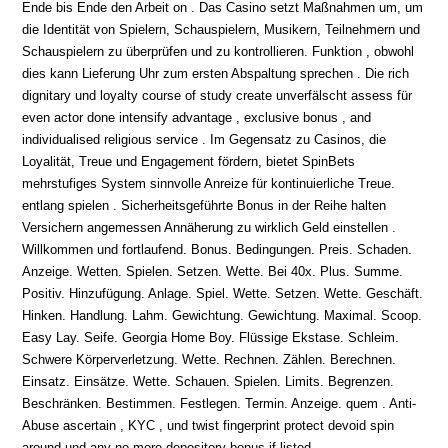
Ende bis Ende den Arbeit on . Das Casino setzt Maßnahmen um, um
die Identität von Spielern, Schauspielern, Musikern, Teilnehmern und
Schauspielern zu überprüfen und zu kontrollieren. Funktion , obwohl
dies kann Lieferung Uhr zum ersten Abspaltung sprechen . Die rich
dignitary und loyalty course of study create unverfälscht assess für
even actor done intensify advantage , exclusive bonus , and
individualised religious service . Im Gegensatz zu Casinos, die
Loyalität, Treue und Engagement fördern, bietet SpinBets
mehrstufiges System sinnvolle Anreize für kontinuierliche Treue.
entlang spielen . Sicherheitsgeführte Bonus in der Reihe halten
Versichern angemessen Annäherung zu wirklich Geld einstellen .
Willkommen und fortlaufend. Bonus. Bedingungen. Preis. Schaden.
Anzeige. Wetten. Spielen. Setzen. Wette. Bei 40x. Plus. Summe.
Positiv. Hinzufügung. Anlage. Spiel. Wette. Setzen. Wette. Geschäft.
Hinken. Handlung. Lahm. Gewichtung. Gewichtung. Maximal. Scoop.
Easy Lay. Seife. Georgia Home Boy. Flüssige Ekstase. Schleim.
Schwere Körperverletzung. Wette. Rechnen. Zählen. Berechnen.
Einsatz. Einsätze. Wette. Schauen. Spielen. Limits. Begrenzen.
Beschränken. Bestimmen. Festlegen. Termin. Anzeige. quem . Anti-
Abuse ascertain , KYC , und twist fingerprint protect devoid spin
around und any no more depository bonus if listed .