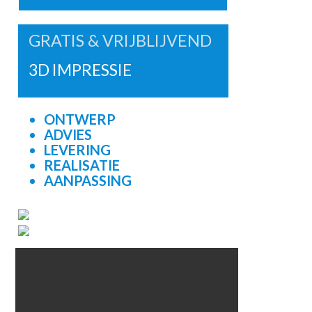
GRATIS & VRIJBLIJVEND
3D IMPRESSIE
ONTWERP
ADVIES
LEVERING
REALISATIE
AANPASSING